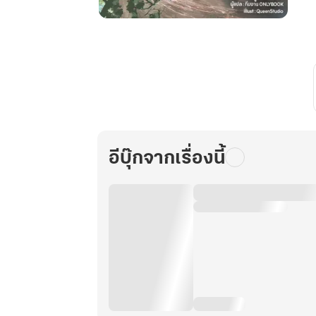
เกิด
ใหม่
เป็น
ศิษย์
น้อง
เล็ก
ฐานะ
เซียน
อีบุ๊กจากเรื่องนี้
กระบี่
นี้
ข้า
รับ
ไว้
ไม่
ได้
หรอก!
เล่ม
26