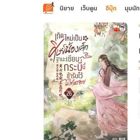
ข้ามไปยังเนื้อหาหลัก
นิยาย
เว็บตูน
อีบุ๊ก
มุมนัก
เ
น