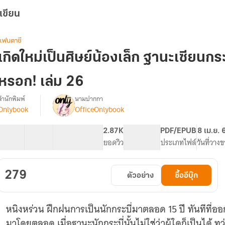
เขียน
แฟนตาซี
เกิดใหม่เป็นศิษย์น้องเล็ก ฐานะเซียนกระบี่
หรอก! เล่ม 26
สำนักพิมพ์
นามปากกา
Onlybook
OfficeOnlybook
รื่อง
เกิด
ใหม่
40 ตอน
70.66K
569
2.87K
PG ทั่วไป
PDF/EPUB
8 เม.ย. 
เป็น
สารบัญ
จำนวนคำ
จำนวนหน้า (A5)
ยอดวิว
ระดับเนื้อหา
ประเภทไฟล์
วันที่วาง
ศิษย์
น้อง
เล็ก
279
ตัวอย่าง
ซื้ออีบุ๊ก
ฐานะ
เซียน
กระบี่
หนิงหร่วน ฝึกฝนการเป็นนักกระบี่มาตลอด 15 ปี ทันทีที่ออ
ี้
ข้า
มาโดยตลอด เมื่อฐานะนักกระบี่นั้นไม่ใช่ว่าผู้ใดก็เป็นได้ 