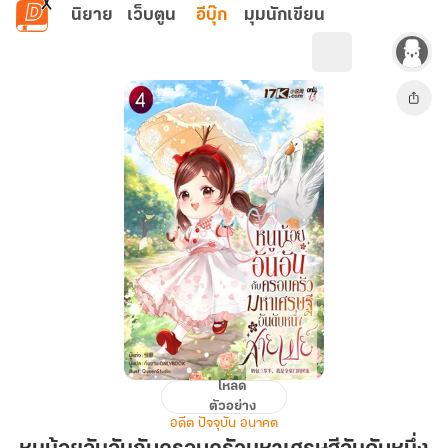
ข้ามไปยังเนื้อหาหลัก
นิยาย
เว็บตูน
อีบุ๊ก
มุมนักเขียน
โหลด
หนู
ตัวอย่าง
น้อย
อดีต ปัจจุบัน อนาคต
อัน