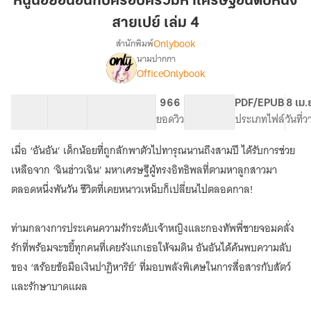
หนูน้อยอันอันกับครอบครัวมหาเศรษฐีอันดับหนึ่ง
อัน
สายเปย์ เล่ม 4
กับ
Onlybook
สำนักพิมพ์
ครอบครัว
นามปากกา
มหา
[จบ]
เรื่อง
OfficeOnlybook
เศรษฐี
หนู
น้อย
อันดับ
40 ตอน
74.62K
539
966
PG ทั่วไป
PDF/EPUB
8 เม.
อัน
หนึ่ง
สารบัญ
จำนวนคำ
จำนวนหน้า (A5)
ยอดวิว
ระดับเนื้อหา
ประเภทไฟล์
วันที่
อัน
สาย
กับ
เปย์
ครอบครัว
เมื่อ ‘อันอัน’ เด็กน้อยที่ถูกลักพาตัวไปทารุณนานถึงสามปี ได้รับการช่วย
เล่ม
มหา
เหลือจาก ‘ฉินฮ่าวเฉิน’ มหาเศรษฐีผู้ทรงอิทธิพลที่ตามหาลูกสาวมา
เศรษฐี
4
ตลอดหนึ่งพันวัน ชีวิตที่เคยหนาวเหน็บก็เปลี่ยนไปตลอดกาล!
อันดับ
หนึ่ง
สาย
ท่ามกลางการประเคนความรักระดับเจ้าหญิงและกองทัพพี่ชายจอมคลั่ง
เปย์
รักที่พร้อมจะขยี้ทุกคนที่เคยรังแกเธอให้จมดิน อันอันได้ค้นพบความลับ
ของ ‘สร้อยข้อมือเงินปาฏิหาริย์’ ที่มอบพลังพิเศษในการสื่อสารกับสัตว์
และรักษาบาดแผล