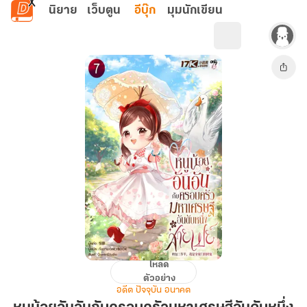
ข้ามไปยังเนื้อหาหลัก
นิยาย
เว็บตูน
อีบุ๊ก
มุมนักเขียน
โหลด
หนู
ตัวอย่าง
น้อย
อดีต ปัจจุบัน อนาคต
อัน