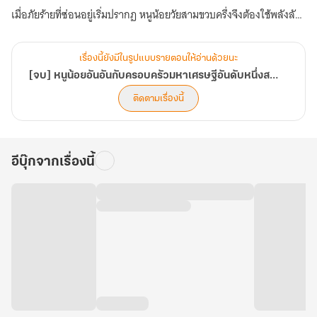
เมื่อภัยร้ายที่ซ่อนอยู่เริ่มปรากฏ หนูน้อยวัยสามขวบครึ่งจึงต้องใช้พลังลับ
เพื่อปกป้องครอบครัวมหาเศรษฐีที่พร้อมจะมอบโลกทั้งใบให้เธอเพียงคน
เดียว!
เรื่องนี้ยังมีในรูปแบบรายตอนให้อ่านด้วยนะ
[จบ] หนูน้อยอันอันกับครอบครัวมหาเศรษฐีอันดับหนึ่งสายเปย์
ติดตามเรื่องนี้
อีบุ๊กจากเรื่องนี้