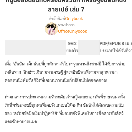
หนูน้อยอันอันกับครอบครัวมหาเศรษฐีอันดับหนึ่ง
อัน
สายเปย์ เล่ม 7
กับ
Onlybook
สำนักพิมพ์
ครอบครัว
นามปากกา
มหา
[จบ]
เรื่อง
OfficeOnlybook
เศรษฐี
หนู
น้อย
อันดับ
40 ตอน
72.62K
492
962
PG ทั่วไป
PDF/EPUB
8 เม.
อัน
หนึ่ง
สารบัญ
จำนวนคำ
จำนวนหน้า (A5)
ยอดวิว
ระดับเนื้อหา
ประเภทไฟล์
วันที่
อัน
สาย
กับ
เปย์
ครอบครัว
เมื่อ ‘อันอัน’ เด็กน้อยที่ถูกลักพาตัวไปทารุณนานถึงสามปี ได้รับการช่วย
เล่ม
มหา
เหลือจาก ‘ฉินฮ่าวเฉิน’ มหาเศรษฐีผู้ทรงอิทธิพลที่ตามหาลูกสาวมา
เศรษฐี
7
ตลอดหนึ่งพันวัน ชีวิตที่เคยหนาวเหน็บก็เปลี่ยนไปตลอดกาล!
อันดับ
หนึ่ง
สาย
ท่ามกลางการประเคนความรักระดับเจ้าหญิงและกองทัพพี่ชายจอมคลั่ง
เปย์
รักที่พร้อมจะขยี้ทุกคนที่เคยรังแกเธอให้จมดิน อันอันได้ค้นพบความลับ
ของ ‘สร้อยข้อมือเงินปาฏิหาริย์’ ที่มอบพลังพิเศษในการสื่อสารกับสัตว์
และรักษาบาดแผล