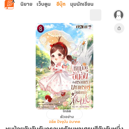
ข้ามไปยังเนื้อหาหลัก
นิยาย
เว็บตูน
อีบุ๊ก
มุมนักเขียน
โหลด
หนู
ตัวอย่าง
น้อย
อดีต ปัจจุบัน อนาคต
อัน