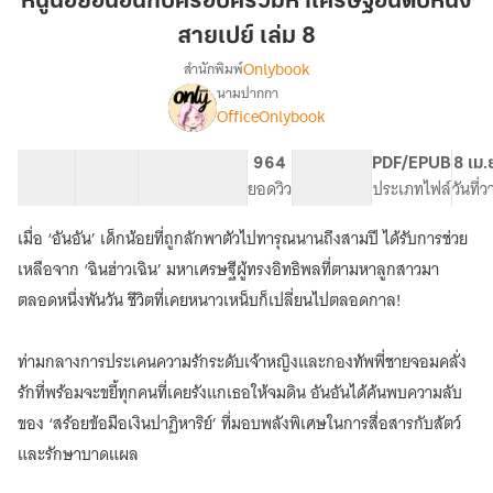
หนูน้อยอันอันกับครอบครัวมหาเศรษฐีอันดับหนึ่ง
อัน
สายเปย์ เล่ม 8
กับ
Onlybook
สำนักพิมพ์
ครอบครัว
นามปากกา
มหา
[จบ]
เรื่อง
OfficeOnlybook
เศรษฐี
หนู
น้อย
อันดับ
40 ตอน
73.82K
526
964
PG ทั่วไป
PDF/EPUB
8 เม.
อัน
หนึ่ง
สารบัญ
จำนวนคำ
จำนวนหน้า (A5)
ยอดวิว
ระดับเนื้อหา
ประเภทไฟล์
วันที่
อัน
สาย
กับ
เปย์
ครอบครัว
เมื่อ ‘อันอัน’ เด็กน้อยที่ถูกลักพาตัวไปทารุณนานถึงสามปี ได้รับการช่วย
เล่ม
มหา
เหลือจาก ‘ฉินฮ่าวเฉิน’ มหาเศรษฐีผู้ทรงอิทธิพลที่ตามหาลูกสาวมา
เศรษฐี
8
ตลอดหนึ่งพันวัน ชีวิตที่เคยหนาวเหน็บก็เปลี่ยนไปตลอดกาล!
อันดับ
หนึ่ง
สาย
ท่ามกลางการประเคนความรักระดับเจ้าหญิงและกองทัพพี่ชายจอมคลั่ง
เปย์
รักที่พร้อมจะขยี้ทุกคนที่เคยรังแกเธอให้จมดิน อันอันได้ค้นพบความลับ
ของ ‘สร้อยข้อมือเงินปาฏิหาริย์’ ที่มอบพลังพิเศษในการสื่อสารกับสัตว์
และรักษาบาดแผล