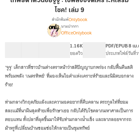
เทพธิดาตัวน้อยจูจู : ใช้พลังขจัดเคราะห์เสริม
จูจู
โชค! เล่ม 9
:
Onlybook
สำนักพิมพ์
ใช้
นามปากกา
พลัง
[จบ]
เรื่อง
OfficeOnlybook
ขจัด
เทพธิดา
ตัว
เคราะห์
40 ตอน
68.54K
451
1.16K
PG ทั่วไป
PDF/EPUB
8 เม.
น้อย
เสริม
สารบัญ
จำนวนคำ
จำนวนหน้า (A5)
ยอดวิว
ระดับเนื้อหา
ประเภทไฟล์
วันที่
จูจู
โชค!
:
เล่ม
ใช้
‘จูจู’ เด็กสาวที่ชาวบ้านต่างตราหน้าว่าสติปัญญาบกพร่อง กลับฟื้นคืนสติ
9
พลัง
พร้อมพลัง ‘เนตรทิพย์’ ที่มองเห็นไอดำแห่งเคราะห์ร้ายและนิมิตบอกลาง
ขจัด
ร้าย!
เคราะห์
เสริม
โชค!
ท่ามกลางวิกฤตภัยแล้งและความอดอยากที่คืบคลาน ตระกูลไท่ที่ยอม
สละแม้ที่นาผืนสุดท้ายเพื่อรักษาเธอ กลับได้รับโชคลาภมหาศาลเป็นการ
ตอบแทน ทั้งปลาที่ผุดขึ้นมาให้จับท่ามกลางน้ำแข็ง และลาภลอยจากรถ
ม้าหรูที่เปลี่ยนบ้านซอมซ่อให้กลายเป็นขุมทรัพย์