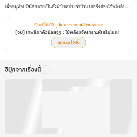
เมื่อหนูน้อยวัยใสกลายเป็นตัวนำโชคประจำบ้าน เธอจึงต้องใช้พลังลับ
ปกป้องครอบครัวจากมหันตภัยสงครามและคนโฉดที่จ้องตะครุบสมบัติ
ของตระกูล!
เรื่องนี้ยังมีในรูปแบบรายตอนให้อ่านด้วยนะ
[จบ] เทพธิดาตัวน้อยจูจู : ใช้พลังขจัดเคราะห์เสริมโชค!
ติดตามเรื่องนี้
อีบุ๊กจากเรื่องนี้