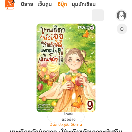
ข้ามไปยังเนื้อหาหลัก
นิยาย
เว็บตูน
อีบุ๊ก
มุมนักเขียน
โหลด
เทพธิดา
ตัวอย่าง
ตัว
อดีต ปัจจุบัน อนาคต
น้อย