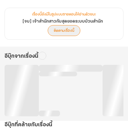
ภารกิจแรกคือการรับศิษย์ นางดึงดูดอัจฉริยะมากมายด้วยพลังที่เหนือ
เรื่องนี้ยังมีในรูปแบบรายตอนให้อ่านด้วยนะ
กว่าและสมบัติวิเศษที่แจกจ่ายไม่อั้น ถึงขั้นที่ "เก้าจักรพรรดิเซียน" ยอด
[จบ] เจ้าสำนักสาวกับสุดยอดระบบป่วนสำนัก
ฝีมือสูงสุดในใต้หล้ายังต้องออกสืบหาตัวตนของนาง!
ติดตามเรื่องนี้
ซึ่งจอมยุทธ์หญิงผู้นี้มาพร้อมพลังโกงฟ้าที่ใครก็มิอาจเทียบได้ เพราะนาง
อีบุ๊กจากเรื่องนี้
จะนำพาสำนักเล็กๆ ขึ้นสู่จุดสูงสุดของยุทธภพ! (บทที่ 201-240)
อีบุ๊กที่คล้ายกับเรื่องนี้