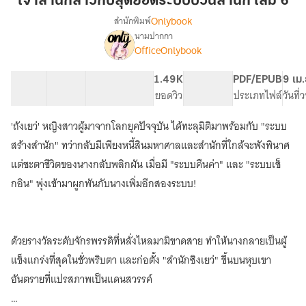
เจ้าสำนักสาวกับสุดยอดระบบป่วนสำนัก เล่ม 6
กับ
Onlybook
สำนักพิมพ์
สุด
นามปากกา
[จบ]
เรื่อง
ยอด
OfficeOnlybook
เจ้า
ระบบ
สำนัก
ป่วน
40 ตอน
66.13K
568
1.49K
PG ทั่วไป
PDF/EPUB
9 เม
สาว
สำนัก
สารบัญ
จำนวนคำ
จำนวนหน้า (A5)
ยอดวิว
ระดับเนื้อหา
ประเภทไฟล์
วันที
กับ
เล่ม
สุด
ยอด
'ถังเยว่' หญิงสาวผู้มาจากโลกยุคปัจจุบัน ได้ทะลุมิติมาพร้อมกับ "ระบบ
6
ระบบ
สร้างสำนัก" ทว่ากลับมีเพียงหนี้สินมหาศาลและสำนักที่ใกล้จะพังพินาศ
ป่วน
แต่ชะตาชีวิตของนางกลับพลิกผัน เมื่อมี "ระบบคืนค่า" และ "ระบบเช็
สำนัก
กอิน" พุ่งเข้ามาผูกพันกับนางเพิ่มอีกสองระบบ!
ด้วยรางวัลระดับจักรพรรดิที่หลั่งไหลมามิขาดสาย ทำให้นางกลายเป็นผู้
แข็งแกร่งที่สุดในชั่วพริบตา และก่อตั้ง "สำนักซิงเยว่" ขึ้นบนหุบเขา
อันตรายที่แปรสภาพเป็นแดนสวรรค์