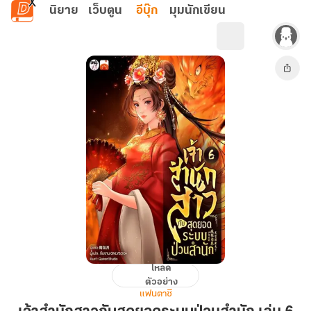
ข้ามไปยังเนื้อหาหลัก
นิยาย
เว็บตูน
อีบุ๊ก
มุมนักเขียน
โหลด
เจ้า
ตัวอย่าง
สำนัก
แฟนตาซี
สาว