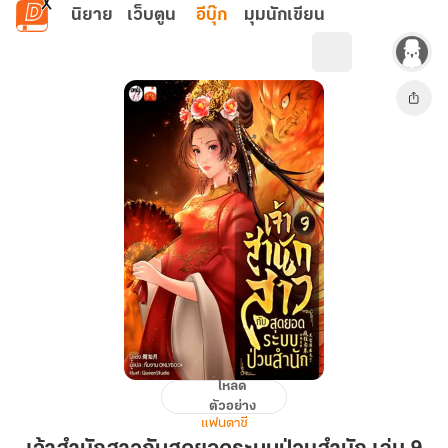
ข้ามไปยังเนื้อหาหลัก
นิยาย
เว็บตูน
อีบุ๊ก
มุมนักเขียน
โหลด
เจ้า
ตัวอย่าง
สำนัก
แฟนตาซี
สาว