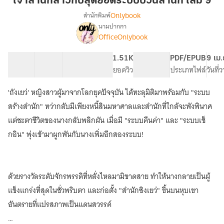
เจ้าสำนักสาวกับสุดยอดระบบป่วนสำนัก เล่ม 9
กับ
Onlybook
สำนักพิมพ์
สุด
นามปากกา
[จบ]
เรื่อง
ยอด
OfficeOnlybook
เจ้า
ระบบ
สำนัก
ป่วน
40 ตอน
68.17K
574
1.51K
PG ทั่วไป
PDF/EPUB
9 เม.
สาว
สำนัก
สารบัญ
จำนวนคำ
จำนวนหน้า (A5)
ยอดวิว
ระดับเนื้อหา
ประเภทไฟล์
วันที่
กับ
เล่ม
สุด
ยอด
'ถังเยว่' หญิงสาวผู้มาจากโลกยุคปัจจุบัน ได้ทะลุมิติมาพร้อมกับ "ระบบ
9
ระบบ
สร้างสำนัก" ทว่ากลับมีเพียงหนี้สินมหาศาลและสำนักที่ใกล้จะพังพินาศ
ป่วน
แต่ชะตาชีวิตของนางกลับพลิกผัน เมื่อมี "ระบบคืนค่า" และ "ระบบเช็
สำนัก
กอิน" พุ่งเข้ามาผูกพันกับนางเพิ่มอีกสองระบบ!
ด้วยรางวัลระดับจักรพรรดิที่หลั่งไหลมามิขาดสาย ทำให้นางกลายเป็นผู้
แข็งแกร่งที่สุดในชั่วพริบตา และก่อตั้ง "สำนักซิงเยว่" ขึ้นบนหุบเขา
อันตรายที่แปรสภาพเป็นแดนสวรรค์