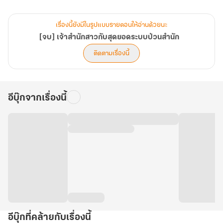
ภารกิจแรกคือการรับศิษย์ นางดึงดูดอัจฉริยะมากมายด้วยพลังที่เหนือ
เรื่องนี้ยังมีในรูปแบบรายตอนให้อ่านด้วยนะ
กว่าและสมบัติวิเศษที่แจกจ่ายไม่อั้น ถึงขั้นที่ "เก้าจักรพรรดิเซียน" ยอด
[จบ] เจ้าสำนักสาวกับสุดยอดระบบป่วนสำนัก
ฝีมือสูงสุดในใต้หล้ายังต้องออกสืบหาตัวตนของนาง!
ติดตามเรื่องนี้
ซึ่งจอมยุทธ์หญิงผู้นี้มาพร้อมพลังโกงฟ้าที่ใครก็มิอาจเทียบได้ เพราะนาง
อีบุ๊กจากเรื่องนี้
จะนำพาสำนักเล็กๆ ขึ้นสู่จุดสูงสุดของยุทธภพ! (บทที่ 321-360)
อีบุ๊กที่คล้ายกับเรื่องนี้