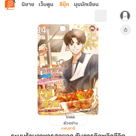
ข้ามไปยังเนื้อหาหลัก
นิยาย
เว็บตูน
อีบุ๊ก
มุมนักเขียน
โหลด
ระบบ
ตัวอย่าง
ร้าน
แฟนตาซี
อาหาร