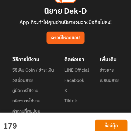
นิยาย Dek-D
App ที่จะทำให้คุณอ่านนิยายจนวางมือถือไม่ลง!
ดาวน์โหลดแอป
วิธีการใช้งาน
ติดต่อเรา
เพิ่มเติม
วิธีเติม Coin / ชำระเงิน
LINE Official
ข่าวสาร
วิธีซื้อนิยาย
Facebook
เขียนนิยาย
คู่มือการใช้งาน
X
กติกาการใช้งาน
Tiktok
คำถามที่พบบ่อย
Dek-D.com ใช้คุกกี้เพื่อพัฒนาประสบการณ์ของ ผู้ใช้ให้ดียิ่งขึ้น
179
ซื้ออีบุ๊ก
ยอมรับ
เรียนรู้เพิ่มเติมที่นี่
© 2026
Dek-D Interactive Co.,Ltd.
All rights reserved. |
Privacy Policy