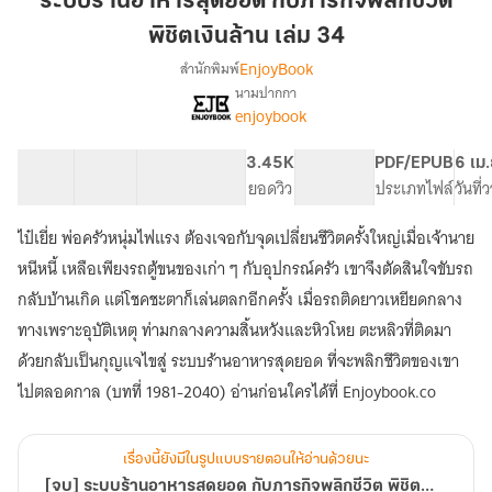
ระบบร้านอาหารสุดยอด กับภารกิจพลิกชีวิต
สุด
พิชิตเงินล้าน เล่ม 34
ยอด
EnjoyBook
สำนักพิมพ์
กับ
นามปากกา
ภารกิจ
[จบ]
เรื่อง
enjoybook
พลิก
ระบบ
ร้าน
ชีวิต
61 ตอน
68.18K
496
3.45K
PG ทั่วไป
PDF/EPUB
6 เม
อาหาร
พิชิต
สารบัญ
จำนวนคำ
จำนวนหน้า (A5)
ยอดวิว
ระดับเนื้อหา
ประเภทไฟล์
วันที
สุด
เงิน
ยอด
ล้าน
กับ
ไป๋เยี่ย พ่อครัวหนุ่มไฟแรง ต้องเจอกับจุดเปลี่ยนชีวิตครั้งใหญ่เมื่อเจ้านาย
เล่ม
ภารกิจ
หนีหนี้ เหลือเพียงรถตู้ขนของเก่า ๆ กับอุปกรณ์ครัว เขาจึงตัดสินใจขับรถ
พลิก
34
กลับบ้านเกิด แต่โชคชะตาก็เล่นตลกอีกครั้ง เมื่อรถติดยาวเหยียดกลาง
ชีวิต
พิชิต
ทางเพราะอุบัติเหตุ ท่ามกลางความสิ้นหวังและหิวโหย ตะหลิวที่ติดมา
เงิน
ด้วยกลับเป็นกุญแจไขสู่ ระบบร้านอาหารสุดยอด ที่จะพลิกชีวิตของเขา
ล้าน
ไปตลอดกาล (บทที่ 1981-2040) อ่านก่อนใครได้ที่ Enjoybook.co
เรื่องนี้ยังมีในรูปแบบรายตอนให้อ่านด้วยนะ
[จบ] ระบบร้านอาหารสุดยอด กับภารกิจพลิกชีวิต พิชิตเงินล้าน