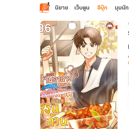
ข้ามไปยังเนื้อหาหลัก
นิยาย
เว็บตูน
อีบุ๊ก
มุมนัก
เ