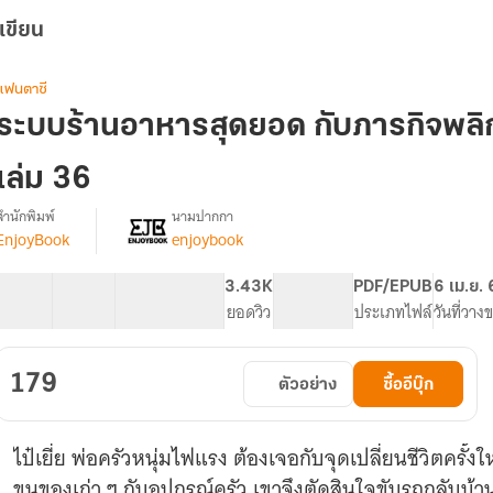
เขียน
แฟนตาซี
ระบบร้านอาหารสุดยอด กับภารกิจพลิกชี
เล่ม 36
สำนักพิมพ์
นามปากกา
EnjoyBook
enjoybook
[จบ]
รื่อง
ระบบ
ร้าน
61 ตอน
71.92K
537
3.43K
PG ทั่วไป
PDF/EPUB
6 เม.ย.
อาหาร
สารบัญ
จำนวนคำ
จำนวนหน้า (A5)
ยอดวิว
ระดับเนื้อหา
ประเภทไฟล์
วันที่วาง
สุด
ยอด
กับ
179
ตัวอย่าง
ซื้ออีบุ๊ก
ภารกิจ
พลิก
ชีวิต
ไป๋เยี่ย พ่อครัวหนุ่มไฟแรง ต้องเจอกับจุดเปลี่ยนชีวิตครั้งให
พิชิต
เงิน
ขนของเก่า ๆ กับอุปกรณ์ครัว เขาจึงตัดสินใจขับรถกลับบ้า