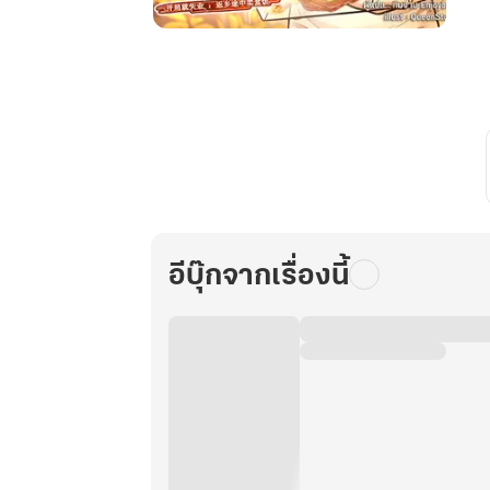
ระบบ
ร้าน
อาหาร
สุด
ยอด
กับ
ภารกิจ
พลิก
ชีวิต
อีบุ๊กจากเรื่องนี้
พิชิต
เงิน
ล้าน
เล่ม
36