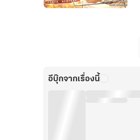
ระบบ
ร้าน
อาหาร
สุด
ยอด
กับ
ภารกิจ
พลิก
ชีวิต
อีบุ๊กจากเรื่องนี้
พิชิต
เงิน
ล้าน
เล่ม
37