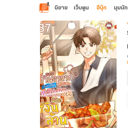
ข้ามไปยังเนื้อหาหลัก
นิยาย
เว็บตูน
อีบุ๊ก
มุมนัก
เ