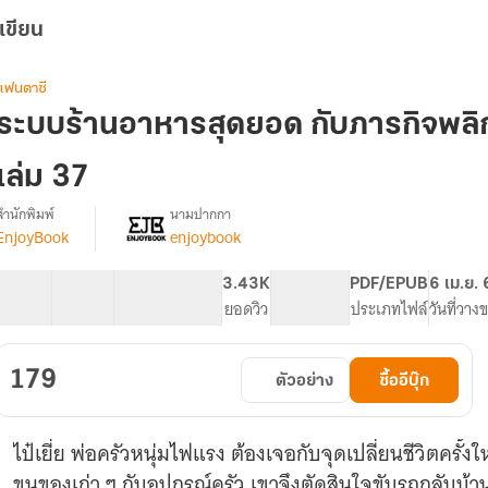
เขียน
แฟนตาซี
ระบบร้านอาหารสุดยอด กับภารกิจพลิกชี
เล่ม 37
สำนักพิมพ์
นามปากกา
EnjoyBook
enjoybook
[จบ]
รื่อง
ระบบ
ร้าน
61 ตอน
69.34K
518
3.43K
PG ทั่วไป
PDF/EPUB
6 เม.ย.
อาหาร
สารบัญ
จำนวนคำ
จำนวนหน้า (A5)
ยอดวิว
ระดับเนื้อหา
ประเภทไฟล์
วันที่วาง
สุด
ยอด
กับ
179
ตัวอย่าง
ซื้ออีบุ๊ก
ภารกิจ
พลิก
ชีวิต
ไป๋เยี่ย พ่อครัวหนุ่มไฟแรง ต้องเจอกับจุดเปลี่ยนชีวิตครั้งให
พิชิต
เงิน
ขนของเก่า ๆ กับอุปกรณ์ครัว เขาจึงตัดสินใจขับรถกลับบ้า