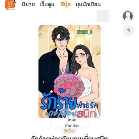
ข้ามไปยังเนื้อหาหลัก
นิยาย
เว็บตูน
อีบุ๊ก
มุมนักเขียน
โหลด
รัก
ตัวอย่าง
ร้าย
รักอื่นๆ
พ่าย