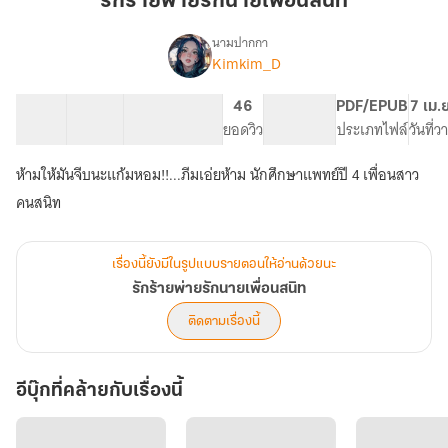
รักร้ายพ่ายรักนายเพื่อนสนิท
รัก
นาย
นามปากกา
Kimkim_D
เรื่อง
เพื่อน
รัก
สนิท
ร้าย
17 ตอน
24.38K
145
46
PG ทั่วไป
PDF/EPUB
7 เม.
พ่าย
สารบัญ
จำนวนคำ
จำนวนหน้า (A5)
ยอดวิว
ระดับเนื้อหา
ประเภทไฟล์
วันที่
รัก
นาย
ห้ามให้มันจีบนะแก้มหอม!!...ภีมเอ่ยห้าม นักศึกษาแพทย์ปี 4 เพื่อนสาว
เพื่อน
สนิท
คนสนิท
เรื่องนี้ยังมีในรูปแบบรายตอนให้อ่านด้วยนะ
รักร้ายพ่ายรักนายเพื่อนสนิท
ติดตามเรื่องนี้
อีบุ๊กที่คล้ายกับเรื่องนี้