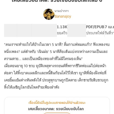
เศษเสี้ยวอนาคต: รวยเงียบขยับโลกเล่ม 6
รวย
เงียบ
นามปากกา
Bananajoy
เรื่อง
ขยับ
เศษ
โลก
เสี้ยว
11 ตอน
26.52K
217
1.13K
PG ทั่วไป
PDF/EPUB
7 เม.
เล่ม
อนาคต:
สารบัญ
จำนวนคำ
จำนวนหน้า (A5)
ยอดวิว
ระดับเนื้อหา
ประเภทไฟล์
วันที่
6
รวย
เงียบ
"คนเราจะทำอะไรได้บ้างในเวลา 5 นาที? ดื่มกาแฟหมดแก้ว? ฟังเพลงจบ
ขยับ
โลก
หนึ่งเพลง? แต่สำหรับ 'เฉินม่อ' 5 นาทีคือเส้นแบ่งระหว่างความเป็นและ
ความตาย... และเป็นเหมืองทองคำที่ไม่มีใครมองเห็น"
เมื่อตอนอายุ 10 ขวบ อุบัติเหตุทางรถยนต์ที่พรากชีวิตพ่อแม่ไปต่อหน้า
ต่อตา ได้ทิ้งบาดแผลลึกและหนี้สินก้อนโตไว้ให้เขา ญาติพี่น้องฝั่งพ่อที่
เคยยิ้มแย้มต่างหันหลังให้ ประตูทุกบานถูกปิดตาย เด็กชายวัยสิบขวบถูก
เรื่องนี้ยังมีในรูปแบบรายตอนให้อ่านด้วยนะ
เศษเสี้ยวอนาคต: รวยเงียบขยับโลก