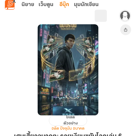
ข้ามไปยังเนื้อหาหลัก
นิยาย
เว็บตูน
อีบุ๊ก
มุมนักเขียน
โหลด
เศษ
ตัวอย่าง
เสี้ยว
อดีต ปัจจุบัน อนาคต
อนาคต: