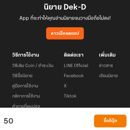
นิยาย Dek-D
App ที่จะทำให้คุณอ่านนิยายจนวางมือถือไม่ลง!
ดาวน์โหลดแอป
วิธีการใช้งาน
ติดต่อเรา
เพิ่มเติม
วิธีเติม Coin / ชำระเงิน
LINE Official
ข่าวสาร
วิธีซื้อนิยาย
Facebook
เขียนนิยาย
คู่มือการใช้งาน
X
กติกาการใช้งาน
Tiktok
คำถามที่พบบ่อย
Dek-D.com ใช้คุกกี้เพื่อพัฒนาประสบการณ์ของ ผู้ใช้ให้ดียิ่งขึ้น
50
ซื้ออีบุ๊ก
ยอมรับ
เรียนรู้เพิ่มเติมที่นี่
© 2026
Dek-D Interactive Co.,Ltd.
All rights reserved. |
Privacy Policy