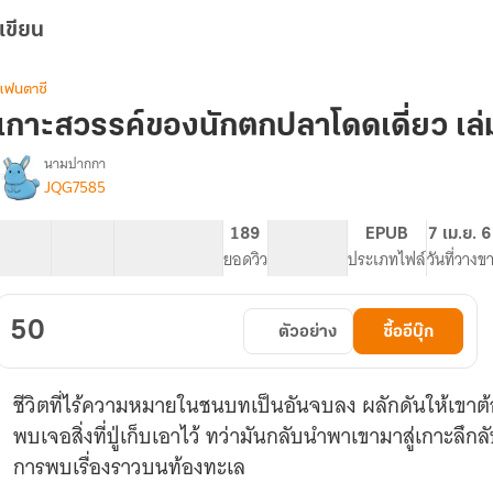
เขียน
แฟนตาซี
เกาะสวรรค์ของนักตกปลาโดดเดี่ยว เล่
นามปากกา
JQG7585
รื่อง
เกาะ
สวรรค์
28 ตอน
43.94K
130
189
PG ทั่วไป
EPUB
7 เม.ย. 
ของ
สารบัญ
จำนวนคำ
จำนวนหน้า (A5)
ยอดวิว
ระดับเนื้อหา
ประเภทไฟล์
วันที่วางข
นัก
ตก
ปลา
50
ตัวอย่าง
ซื้ออีบุ๊ก
โดด
เดี่ยว
ชีวิตที่ไร้ความหมายในชนบทเป็นอันจบลง ผลักดันให้เขา
พบเจอสิ่งที่ปู่เก็บเอาไว้ ทว่ามันกลับนำพาเขามาสู่เกาะล
การพบเรื่องราวบนท้องทะเล