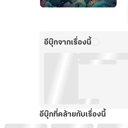
เกาะ
สวรรค์
ของ
นัก
ตก
อีบุ๊กจากเรื่องนี้
ปลา
โดด
เดี่ยว
เล่ม
3
อีบุ๊กที่คล้ายกับเรื่องนี้