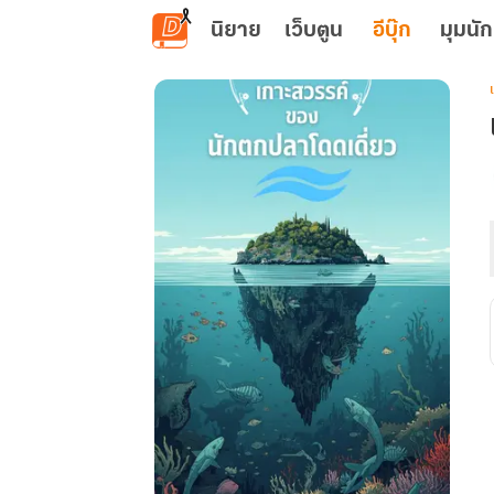
ข้ามไปยังเนื้อหาหลัก
นิยาย
เว็บตูน
อีบุ๊ก
มุมนัก
เ