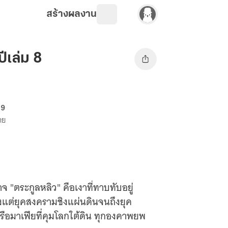
สร้างผลงาน
เล่ม 8
69
าย
"ตระกูลหลิว" คือเงาที่ทาบทับอยู่
้งแต่ยุคสงครามชิงแผ่นดินจนถึงยุค
 หรือมาเฟียที่คุมโลกใต้ดิน ทุกองคาพยพ