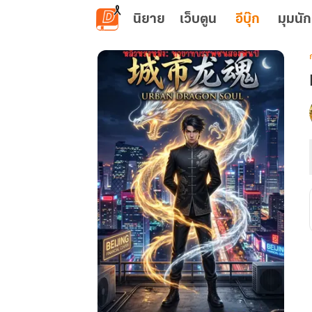
ข้ามไปยังเนื้อหาหลัก
นิยาย
เว็บตูน
อีบุ๊ก
มุมนัก
เ