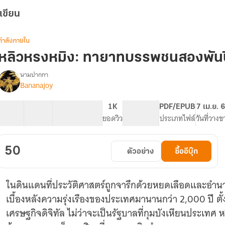
เขียน
กำลังภายใน
หลิวหรงหมิง: ทายาทบรรพชนสองพันปี
นามปากกา
Bananajoy
รื่อง
หลิว
ห
13 ตอน
26.39K
215
1K
PG ทั่วไป
PDF/EPUB
7 เม.ย. 
รง
สารบัญ
จำนวนคำ
จำนวนหน้า (A5)
ยอดวิว
ระดับเนื้อหา
ประเภทไฟล์
วันที่วางข
หมิง:
ทายาท
บรรพ
50
ตัวอย่าง
ซื้ออีบุ๊ก
ชน
สอง
พันปี
ในดินแดนที่ประวัติศาสตร์ถูกจารึกด้วยหยดเลือดและอำนาจ 
เบื้องหลังความรุ่งเรืองของประเทศมานานกว่า 2,000 ปี ตั
เศรษฐกิจดิจิทัล ไม่ว่าจะเป็นรัฐบาลที่กุมบังเหียนประเทศ