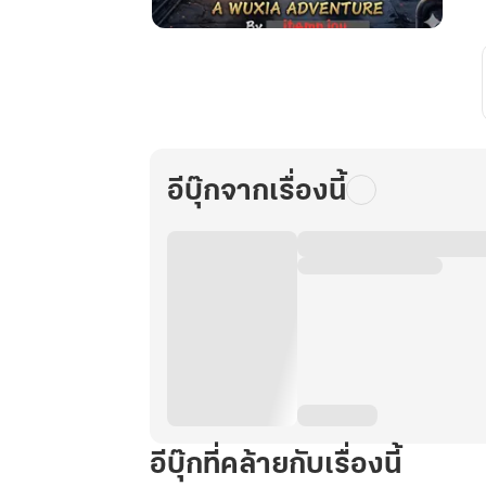
หลิว
ห
รง
หมิง:
ทายาท
บรรพ
อีบุ๊กจากเรื่องนี้
ชน
สอง
พันปี
เล่ม
8
อีบุ๊กที่คล้ายกับเรื่องนี้