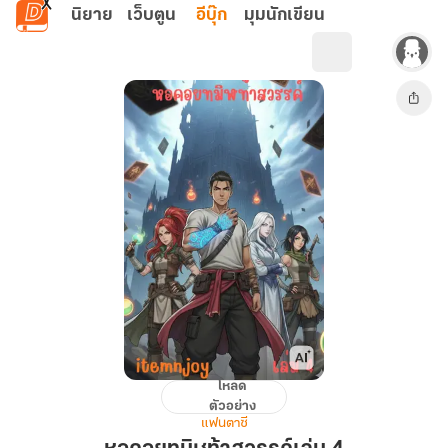
ข้ามไปยังเนื้อหาหลัก
นิยาย
เว็บตูน
อีบุ๊ก
มุมนักเขียน
โหลด
หอคอย
ตัวอย่าง
ทมิฬ
แฟนตาซี
ท้า