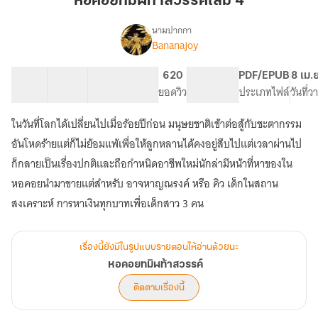
หอคอยทมิฬท้าสวรรค์เล่ม 4
สวรรค์
เล่ม
นามปากกา
Bananajoy
เรื่อง
4
หอคอย
ทมิฬ
18 ตอน
27.02K
153
620
PG ทั่วไป
PDF/EPUB
8 เม.
ท้า
สารบัญ
จำนวนคำ
จำนวนหน้า (A5)
ยอดวิว
ระดับเนื้อหา
ประเภทไฟล์
วันที่
สวรรค์
ในวันที่โลกได้เปลี่ยนไปเมื่อร้อยปีก่อน มนุษยชาติเข้าต่อสู้กับชะตากรรม
อันโหดร้ายแต่ก็ไม่ย้อมแพ้เพื่อให้ลูกหลานได้คงอยู่สืบไปแต่เวลาผ่านไป
ก็กลายเป็นเรื่องปกติและถือกำหนิดอาชีพใหม่นักล่ามีหน้าที่หาของใน
หอคอยนำมาขายแต่สำหรับ อาจหาญณรงค์ หรือ คิว เด็กในสถาน
เรื่องนี้ยังมีในรูปแบบรายตอนให้อ่านด้วยนะ
หอคอยทมิฬท้าสวรรค์
ติดตามเรื่องนี้