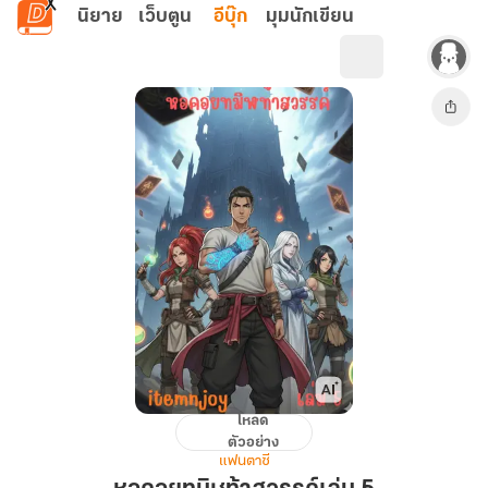
ข้ามไปยังเนื้อหาหลัก
นิยาย
เว็บตูน
อีบุ๊ก
มุมนักเขียน
โหลด
หอคอย
ตัวอย่าง
ทมิฬ
แฟนตาซี
ท้า