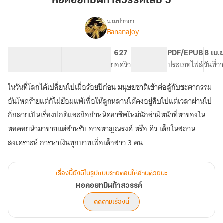
หอคอยทมิฬท้าสวรรค์เล่ม 5
สวรรค์
เล่ม
นามปากกา
Bananajoy
เรื่อง
5
หอคอย
ทมิฬ
17 ตอน
27.46K
185
627
PG ทั่วไป
PDF/EPUB
8 เม.
ท้า
สารบัญ
จำนวนคำ
จำนวนหน้า (A5)
ยอดวิว
ระดับเนื้อหา
ประเภทไฟล์
วันที่
สวรรค์
ในวันที่โลกได้เปลี่ยนไปเมื่อร้อยปีก่อน มนุษยชาติเข้าต่อสู้กับชะตากรรม
อันโหดร้ายแต่ก็ไม่ย้อมแพ้เพื่อให้ลูกหลานได้คงอยู่สืบไปแต่เวลาผ่านไป
ก็กลายเป็นเรื่องปกติและถือกำหนิดอาชีพใหม่นักล่ามีหน้าที่หาของใน
หอคอยนำมาขายแต่สำหรับ อาจหาญณรงค์ หรือ คิว เด็กในสถาน
เรื่องนี้ยังมีในรูปแบบรายตอนให้อ่านด้วยนะ
หอคอยทมิฬท้าสวรรค์
ติดตามเรื่องนี้