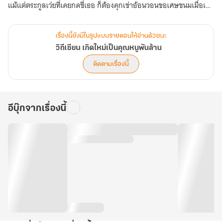
แม้แต่ตระกูลเว่ยที่เคยกดขี่เธอ ก็ต้องคุกเข่าอ้อนวอนขอเศษขนมเมื่อเธอ
สร้างอาณาจักร ธุรกิจโอสถที่สั่นสะเทือนวงการไฮโซปักกิ่ง
แต่ความปังยังไม่หมดเพียงเท่านี้! เมื่อพ่อในชาติก่อนของเธออย่าง หลิน
เรื่องนี้ยังมีในรูปแบบรายตอนให้อ่านด้วยนะ
เทียน เจ้าสำนักผู้เกรียงไกร ดันกลับชาติมาเกิดเป็น เจ้าพ่อคาสิโนระดับ
วิถีเซียน เกิดใหม่เป็นคุณหนูพันล้าน
โลก ที่พร้อมจะประเคนทุกอย่างให้ลูกสาวคนเดียว ใครกล้าแตะเธอ พ่อ
ติดตามเรื่องนี้
จะบุกไปถล่มมันให้ราบ!
ท่ามกลางสงครามธุรกิจและการบ่มเพาะพลังเซียนในโลกโมเดิร์น กงมู่
เฉิน ประธานหนุ่มสุดเย็นชาผู้กุมบังเหียนเทคโนโลยีระดับโลกกลับเริ่ม
อีบุ๊กจากเรื่องนี้
ตามเกาะติดเธอไม่ห่าง เขาไม่ใช่แค่ประธานสายเปย์ที่ซื้อห้างให้เป็นของ
ขวัญวันเกิด แต่เขามีความลับที่เป็นถึง เทพสงคราม ผู้รอคอยเธอมาทุก
ภพทุกชาติ
จากเด็กสาวสลัมสู่เทพธิดานักธุรกิจผู้กุมชะตาโลก มาร่วมพิสูจน์กันว่า