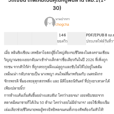
วิถีเซียน เกิดใหม่เป็นคุณหนูพันล้าน เล่ม.1(1-
ใหม่
30)
เป็น
คุณ
นามปากกา
หนู
chogcha
เรื่อง
วิถี
พัน
เซียน
ล้าน
30 ตอน
72.21K
558
146
PG ทั่วไป
PDF/EPUB
8 เม.
เกิด
สารบัญ
จำนวนคำ
เล่ม.1(1-
จำนวนหน้า (A5)
ยอดวิว
ระดับเนื้อหา
ประเภทไฟล์
วันที่
ใหม่
30)
เป็น
เมื่อ หลินชิงเซียน เทพธิดาโอสถผู้ยิ่งใหญ่ต้องจบชีวิตลงในสงครามเซียน
คุณ
หนู
วิญญาณของเธอกลับมาเข้าร่างเด็กสาวชื่อเดียวกันในปี 2026 ที่เพิ่งถูก
พัน
รถชน จากตัวไร้ค่า ที่ถูกตระกูลฝั่งแม่ดูถูกและขับไล่ให้ไปอยู่ในสลัม
ล้าน
เหม็นเน่า กลับกลายเป็น นางพญา คนใหม่ที่มาพร้อมกับ เนตรมังกร
จักรพรรดิ ที่มองทะลุทุกสรรพสิ่ง และ มิติโอสถนิรันดร์ ที่ปรุงยาเทวดาได้
เพียงปลายนิ้ว!
การล้างแค้นเริ่มต้นขึ้นอย่างแสบสัน! ใครว่าเธอจน? เธอหยิบขยะจาก
ตลาดมืดมาขายก็ได้เงิน 50 ล้าน! ใครว่าเธอไม่มีอำนาจ? เธอใช้เพียงเข็ม
เล่มเดียวช่วยชีวิตนายพลผู้ทรงอิทธิพลจนคนทั้งกองทัพต้องก้มหัวให้!