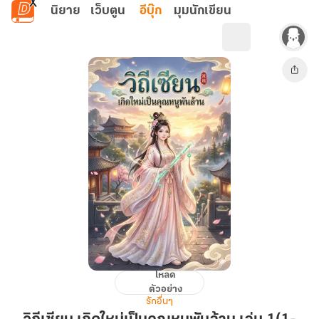
ข้ามไปยังเนื้อหาหลัก
นิยาย
เว็บตูน
อีบุ๊ก
มุมนักเขียน
โหลด
วิถี
ตัวอย่าง
เซียน
รักอื่นๆ
เกิด