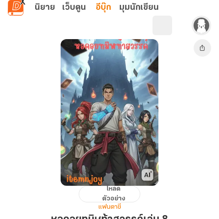
ข้ามไปยังเนื้อหาหลัก
นิยาย
เว็บตูน
อีบุ๊ก
มุมนักเขียน
โหลด
หอคอย
ตัวอย่าง
ทมิฬ
แฟนตาซี
ท้า