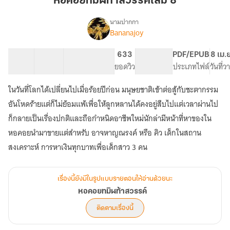
หอคอยทมิฬท้าสวรรค์เล่ม 8
สวรรค์
เล่ม
นามปากกา
Bananajoy
เรื่อง
8
หอคอย
ทมิฬ
12 ตอน
25.49K
147
633
PG ทั่วไป
PDF/EPUB
8 เม.
ท้า
สารบัญ
จำนวนคำ
จำนวนหน้า (A5)
ยอดวิว
ระดับเนื้อหา
ประเภทไฟล์
วันที่
สวรรค์
ในวันที่โลกได้เปลี่ยนไปเมื่อร้อยปีก่อน มนุษยชาติเข้าต่อสู้กับชะตากรรม
อันโหดร้ายแต่ก็ไม่ย้อมแพ้เพื่อให้ลูกหลานได้คงอยู่สืบไปแต่เวลาผ่านไป
ก็กลายเป็นเรื่องปกติและถือกำหนิดอาชีพใหม่นักล่ามีหน้าที่หาของใน
หอคอยนำมาขายแต่สำหรับ อาจหาญณรงค์ หรือ คิว เด็กในสถาน
เรื่องนี้ยังมีในรูปแบบรายตอนให้อ่านด้วยนะ
หอคอยทมิฬท้าสวรรค์
ติดตามเรื่องนี้