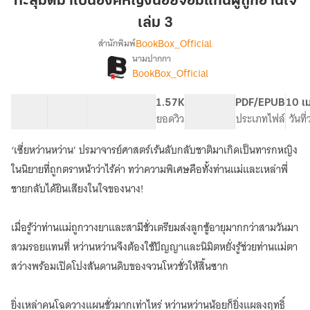
ทะลุมิติมาเป็นองค์หญิงน้อยจอมแก่นผู้ถูกอ่านใจ
เป็น
เล่ม 3
องค์
BookBox_Official
สำนักพิมพ์
หญิง
นามปากกา
น้อย
[จบ]
เรื่อง
BookBox_Official
จอม
ทะลุ
มิติ
แก่น
40 ตอน
68.95K
524
1.57K
PG ทั่วไป
PDF/EPUB
10 เ
มา
ผู้
สารบัญ
จำนวนคำ
จำนวนหน้า (A5)
ยอดวิว
ระดับเนื้อหา
ประเภทไฟล์
วันที
เป็น
ถูก
องค์
อ่าน
หญิง
‘เซี่ยหว่านหว่าน’ ปรมาจารย์ศาสตร์เร้นลับกลับชาติมาเกิดเป็นทารกหญิง
ใจ
น้อย
ในนิยายที่ถูกตราหน้าว่าไร้ค่า ทว่าความพิเศษคือทั้งท่านแม่และเหล่าพี่
จอม
เล่ม
ชายกลับได้ยินเสียงในใจของนาง!
แก่น
3
ผู้
ถูก
เมื่อรู้ว่าท่านแม่ถูกวางยาและสามีชั่วเตรียมส่งลูกชู้อายุมากกว่าสามวันมา
อ่าน
ใจ
สวมรอยแทนที่ หว่านหว่านจึงต้องใช้ปัญญาและนิมิตหยั่งรู้ช่วยท่านแม่ตา
สว่างพร้อมเปิดโปงสันดานดิบของจวนโหวชั่วให้สิ้นซาก
ยิ่งเหล่าคนโฉดวางแผนชั่วมากเท่าไหร่ หว่านหว่านน้อยก็ยิ่งแผลงฤทธิ์