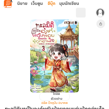
ข้ามไปยังเนื้อหาหลัก
นิยาย
เว็บตูน
อีบุ๊ก
มุมนักเขียน
โหลด
ทะลุ
ตัวอย่าง
มิติ
อดีต ปัจจุบัน อนาคต
มา