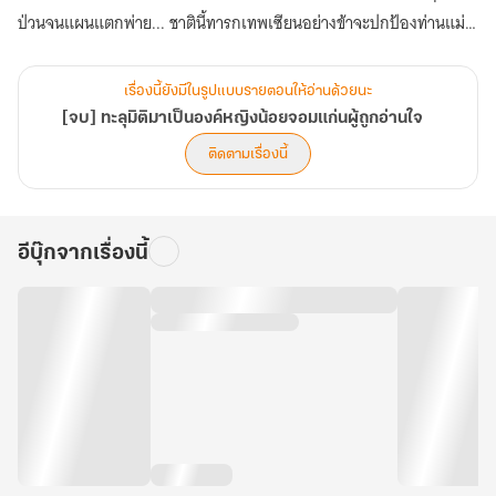
ป่วนจนแผนแตกพ่าย... ชาตินี้ทารกเทพเซียนอย่างข้าจะปกป้องท่านแม่
และถล่มตระกูลสถุลให้ราบเอง!
เรื่องนี้ยังมีในรูปแบบรายตอนให้อ่านด้วยนะ
[จบ] ทะลุมิติมาเป็นองค์หญิงน้อยจอมแก่นผู้ถูกอ่านใจ
ติดตามเรื่องนี้
อีบุ๊กจากเรื่องนี้