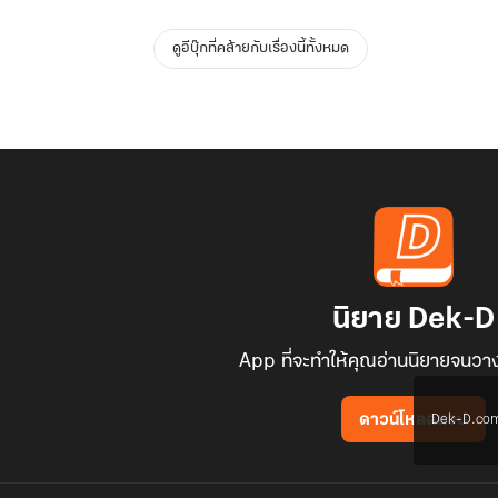
ดูอีบุ๊กที่คล้ายกับเรื่องนี้ทั้งหมด
นิยาย Dek-D
App ที่จะทำให้คุณอ่านนิยายจนวาง
Dek-D.com ใช
ดาวน์โหลดแอป