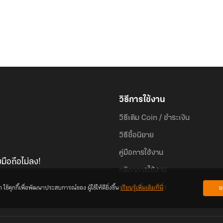
วิธีการใช้งาน
วิธีเติม Coin / ชำระเงิน
วิธีซื้อนิยาย
คู่มือการใช้งาน
มือถือไม่ลง!
กติกาการใช้งาน
้คุกกี้เพื่อพัฒนาประสบการณ์ของ ผู้ใช้ให้ดียิ่งขึ้น
เรียนรู้เพิ่มเติมที่นี่
ย
คำถามที่พบบ่อย