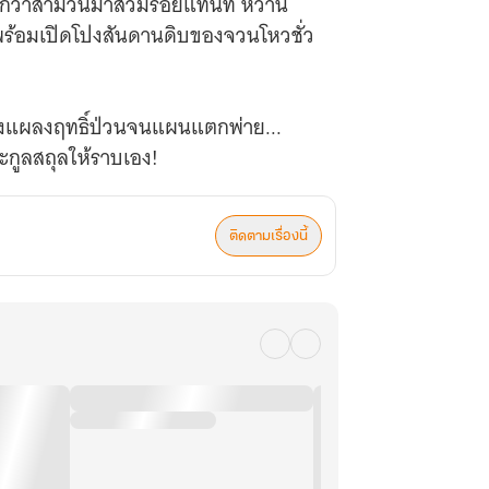
ุมากกว่าสามวันมาสวมรอยแทนที่ หว่าน
างพร้อมเปิดโปงสันดานดิบของจวนโหวชั่ว
ยิ่งแผลงฤทธิ์ป่วนจนแผนแตกพ่าย...
ะกูลสถุลให้ราบเอง!
ติดตามเรื่องนี้