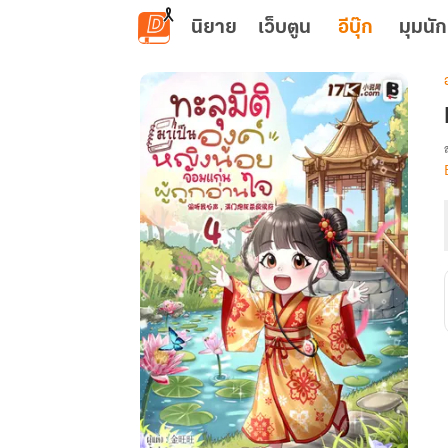
ข้ามไปยังเนื้อหาหลัก
นิยาย
เว็บตูน
อีบุ๊ก
มุมนัก
เ
ผ