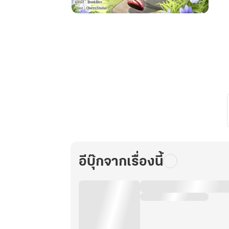
ทะลุ
มิติ
มา
เป็น
องค์
หญิง
น้อย
จอม
แก่น
ผู้
ถูก
อ่าน
อีบุ๊กจากเรื่องนี้
ใจ
เล่ม
4