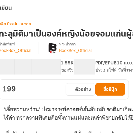
เขียน
อดีต ปัจจุบัน อนาคต
ทะลุมิติมาเป็นองค์หญิงน้อยจอมแก่นผู้ถ
สำนักพิมพ์
นามปากกา
BookBox_Official
BookBox_Official
[จบ]
รื่อง
ทะลุ
มิติ
40 ตอน
67.7K
517
1.55K
PG ทั่วไป
PDF/EPUB
10 เม.ย
มา
สารบัญ
จำนวนคำ
จำนวนหน้า (A5)
ยอดวิว
ระดับเนื้อหา
ประเภทไฟล์
วันที่วา
เป็น
องค์
หญิง
199
ตัวอย่าง
ซื้ออีบุ๊ก
น้อย
จอม
แก่น
‘เซี่ยหว่านหว่าน’ ปรมาจารย์ศาสตร์เร้นลับกลับชาติมาเกิด
ู้
ถูก
ไร้ค่า ทว่าความพิเศษคือทั้งท่านแม่และเหล่าพี่ชายกลับได
อ่าน
ใจ