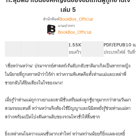
ทะลุมิติมาเป็นองค์หญิงน้อยจอมแก่นผู้ถูกอ่านใจ
เป็น
เล่ม 5
องค์
BookBox_Official
สำนักพิมพ์
หญิง
นามปากกา
น้อย
[จบ]
เรื่อง
BookBox_Official
จอม
ทะลุ
มิติ
แก่น
40 ตอน
68.52K
521
1.55K
PG ทั่วไป
PDF/EPUB
10 เ
มา
ผู้
สารบัญ
จำนวนคำ
จำนวนหน้า (A5)
ยอดวิว
ระดับเนื้อหา
ประเภทไฟล์
วันที
เป็น
ถูก
องค์
อ่าน
หญิง
‘เซี่ยหว่านหว่าน’ ปรมาจารย์ศาสตร์เร้นลับกลับชาติมาเกิดเป็นทารกหญิง
ใจ
น้อย
ในนิยายที่ถูกตราหน้าว่าไร้ค่า ทว่าความพิเศษคือทั้งท่านแม่และเหล่าพี่
จอม
เล่ม
ชายกลับได้ยินเสียงในใจของนาง!
แก่น
5
ผู้
ถูก
เมื่อรู้ว่าท่านแม่ถูกวางยาและสามีชั่วเตรียมส่งลูกชู้อายุมากกว่าสามวันมา
อ่าน
ใจ
สวมรอยแทนที่ หว่านหว่านจึงต้องใช้ปัญญาและนิมิตหยั่งรู้ช่วยท่านแม่ตา
สว่างพร้อมเปิดโปงสันดานดิบของจวนโหวชั่วให้สิ้นซาก
ยิ่งเหล่าคนโฉดวางแผนชั่วมากเท่าไหร่ หว่านหว่านน้อยก็ยิ่งแผลงฤทธิ์