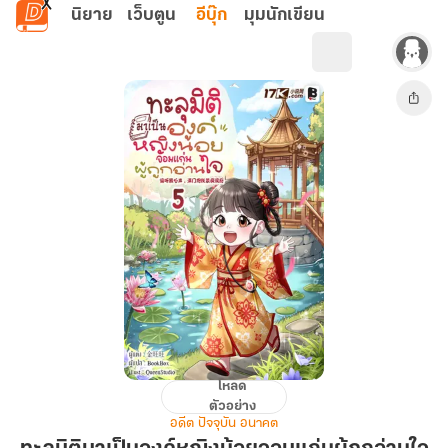
ข้ามไปยังเนื้อหาหลัก
นิยาย
เว็บตูน
อีบุ๊ก
มุมนักเขียน
โหลด
ทะลุ
ตัวอย่าง
มิติ
อดีต ปัจจุบัน อนาคต
มา