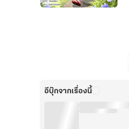
ทะลุ
มิติ
มา
เป็น
องค์
หญิง
น้อย
จอม
แก่น
ผู้
ถูก
อ่าน
อีบุ๊กจากเรื่องนี้
ใจ
เล่ม
6