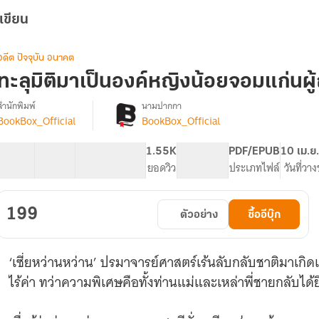
เขียน
อดีต ปัจจุบัน อนาคต
ทะลุมิติมาเป็นองค์หญิงน้อยจอมแก่นผู้ถ
สำนักพิมพ์
นามปากกา
BookBox_Official
BookBox_Official
[จบ]
รื่อง
ทะลุ
มิติ
40 ตอน
65.02K
519
1.55K
PG ทั่วไป
PDF/EPUB
10 เม.ย
มา
สารบัญ
จำนวนคำ
จำนวนหน้า (A5)
ยอดวิว
ระดับเนื้อหา
ประเภทไฟล์
วันที่วา
เป็น
องค์
หญิง
199
ตัวอย่าง
ซื้ออีบุ๊ก
น้อย
จอม
แก่น
‘เซี่ยหว่านหว่าน’ ปรมาจารย์ศาสตร์เร้นลับกลับชาติมาเกิด
ู้
ถูก
ไร้ค่า ทว่าความพิเศษคือทั้งท่านแม่และเหล่าพี่ชายกลับได
อ่าน
ใจ