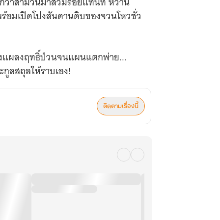
ุมากกว่าสามวันมาสวมรอยแทนที่ หว่าน
างพร้อมเปิดโปงสันดานดิบของจวนโหวชั่ว
ยิ่งแผลงฤทธิ์ป่วนจนแผนแตกพ่าย...
ะกูลสถุลให้ราบเอง!
ติดตามเรื่องนี้