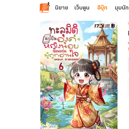
ข้ามไปยังเนื้อหาหลัก
นิยาย
เว็บตูน
อีบุ๊ก
มุมนัก
เ
ผ