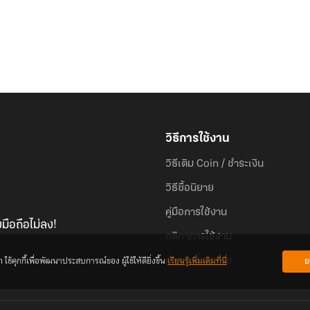
วิธีการใช้งาน
วิธีเติม Coin / ชำระเงิน
วิธีซื้อนิยาย
คู่มือการใช้งาน
มือถือไม่ลง!
กติกาการใช้งาน
้คุกกี้เพื่อพัฒนาประสบการณ์ของ ผู้ใช้ให้ดียิ่งขึ้น
เรียนรู้เพิ่มเติมที่นี่
ย
คำถามที่พบบ่อย