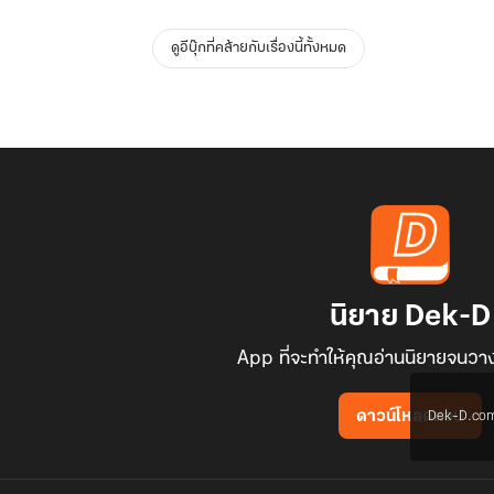
ดูอีบุ๊กที่คล้ายกับเรื่องนี้ทั้งหมด
นิยาย Dek-D
App ที่จะทำให้คุณอ่านนิยายจนวาง
Dek-D.com ใช
ดาวน์โหลดแอป