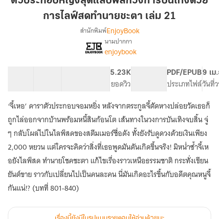
ตัวประกอบหญิงสุดแสบพลิกวงการบันเทิงด้วย
แสบ
การไลฟ์สดทำนายชะตา เล่ม 21
พลิก
EnjoyBook
สำนักพิมพ์
วงการ
นามปากกา
บันเทิง
[จบ]
เรื่อง
enjoybook
ด้วย
ตัวประกอบ
หญิง
การ
40 ตอน
64.32K
486
5.23K
PG ทั่วไป
PDF/EPUB
9 เม
สุด
ไลฟ์
สารบัญ
จำนวนคำ
จำนวนหน้า (A5)
ยอดวิว
ระดับเนื้อหา
ประเภทไฟล์
วันที
แสบ
สด
พลิก
ทำนาย
วงการ
‘จี้เหอ’ ดาราตัวประกอบจอมหยิ่ง หลังจากตระกูลจี้ตัดหางปล่อยวัดเธอก็
ชะตา
บันเทิง
ถูกไล่ออกจากบ้านพร้อมหนี้สินก้อนโต เส้นทางในวงการบันเทิงจบสิ้น จู่
ด้วย
เล่ม
ๆ กลับโผล่ไปในไลฟ์สดของสตีมเมอร์ชื่อดัง ทั้งยังรับดูดวงด้วยเงินเพียง
การ
21
ไลฟ์
2,000 หยวน แต่ใครจะคิดว่าสิ่งที่เธอพูดมันดันเกิดขึ้นจริง! มิหน่ำซ้ำจี้เห
สด
อยังไลฟ์สด ทำนายโชคชะตา แก้ไขเรื่องราวเหนือธรรมชาติ กระทั่งเขียน
ทำนาย
ชะตา
ยันต์ขาย ราวกับเปลี่ยนไปเป็นคนละคน นี่มันเกิดอะไรขึ้นกับอดีตคุณหนูจี้
กันแน่!? (บทที่ 801-840)
เรื่องนี้ยังมีในรูปแบบรายตอนให้อ่านด้วยนะ