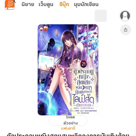
ข้ามไปยังเนื้อหาหลัก
นิยาย
เว็บตูน
อีบุ๊ก
มุมนักเขียน
โหลด
ตัวประกอบ
ตัวอย่าง
หญิง
แฟนตาซี
สุด