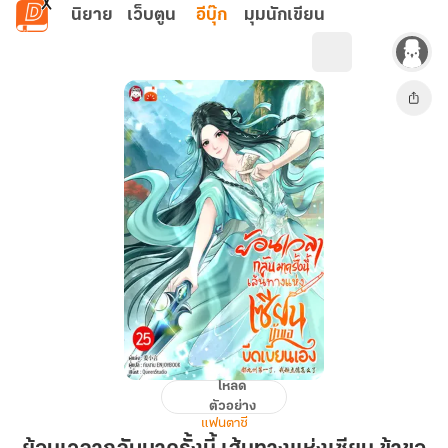
ข้ามไปยังเนื้อหาหลัก
นิยาย
เว็บตูน
อีบุ๊ก
มุมนักเขียน
โหลด
ย้อน
ตัวอย่าง
เวลา
แฟนตาซี
กลับ