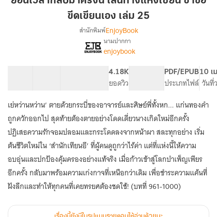
ย้อนเวลากลับมาครั้งนี้ เส้นทางแห่งเซียน ข้าขอ
มา
ขีดเขียนเอง เล่ม 25
ครั้ง
EnjoyBook
สำนักพิมพ์
นี้
นามปากกา
เส้น
เรื่อง
enjoybook
ย้อน
ทาง
เวลา
แห่ง
กลับ
41 ตอน
69.76K
593
4.18K
PG ทั่วไป
PDF/EPUB
10 เม
เซียน
มา
สารบัญ
จำนวนคำ
จำนวนหน้า (A5)
ยอดวิว
ระดับเนื้อหา
ประเภทไฟล์
วันที
ข้า
ครั้ง
ขอ
นี้
เย่หว่านหว่าน’ ตายด้วยกระบี่ของอาจารย์และศิษย์พี่ทั้งหก... แก่นทองคำ
เส้น
ขีด
ถูกควักออกไป สุดท้ายต้องตายอย่างโดดเดี่ยวนางเกิดใหม่อีกครั้ง
ทาง
เขียน
แห่ง
ปฏิเสธความรักจอมปลอมและกระโดดลงจากหน้าผา สละทุกอย่าง เริ่ม
เอง
เซียน
ต้นชีวิตใหม่ใน ‘สำนักเทียนอี’ ที่ผู้คนดูถูกว่าไร้ค่า แต่ที่แห่งนี้ให้ความ
เล่ม
ข้า
อบอุ่นและปกป้องคุ้มครองอย่างแท้จริง เมื่อก้าวเข้าสู่โลกบำเพ็ญเพียร
25
ขอ
ขีด
อีกครั้ง กลับมาพร้อมความเก่งกาจที่เหนือกว่าเดิม เพื่อชำระความแค้นที่
เขียน
ฝังลึกและทำให้ทุกคนที่เคยทรยศต้องชดใช้! (บทที่ 961-1000)
เอง
เรื่องนี้ยังมีในรูปแบบรายตอนให้อ่านด้วยนะ