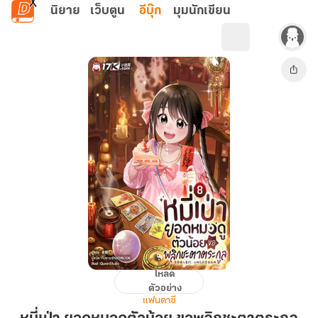
ข้ามไปยังเนื้อหาหลัก
นิยาย
เว็บตูน
อีบุ๊ก
มุมนักเขียน
โหลด
หมี่
ตัวอย่าง
เป่า
แฟนตาซี
ยอด