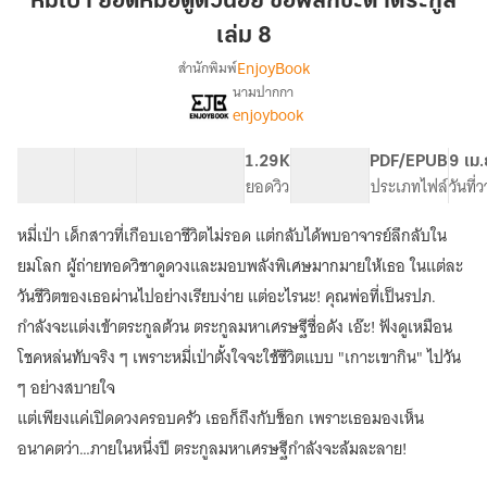
หมี่เป่า ยอดหมอดูตัวน้อย ขอพลิกชะตาตระกูล
หมอดู
เล่ม 8
ตัว
EnjoyBook
สำนักพิมพ์
น้อย
นามปากกา
ขอ
[จบ]
เรื่อง
enjoybook
พลิก
หมี่
เป่า
ชะตา
40 ตอน
67.72K
474
1.29K
PG ทั่วไป
PDF/EPUB
9 เม.
ยอด
ตระกูล
สารบัญ
จำนวนคำ
จำนวนหน้า (A5)
ยอดวิว
ระดับเนื้อหา
ประเภทไฟล์
วันที่
หมอดู
เล่ม
ตัว
8
น้อย
หมี่เป่า เด็กสาวที่เกือบเอาชีวิตไม่รอด แต่กลับได้พบอาจารย์ลึกลับใน
ขอ
ยมโลก ผู้ถ่ายทอดวิชาดูดวงและมอบพลังพิเศษมากมายให้เธอ ในแต่ละ
พลิก
วันชีวิตของเธอผ่านไปอย่างเรียบง่าย แต่อะไรนะ! คุณพ่อที่เป็นรปภ.
ชะตา
ตระกูล
กำลังจะแต่งเข้าตระกูลต้วน ตระกูลมหาเศรษฐีชื่อดัง เอ๊ะ! ฟังดูเหมือน
โชคหล่นทับจริง ๆ เพราะหมี่เป่าตั้งใจจะใช้ชีวิตแบบ "เกาะเขากิน" ไปวัน
ๆ อย่างสบายใจ
แต่เพียงแค่เปิดดวงครอบครัว เธอก็ถึงกับช็อก เพราะเธอมองเห็น
อนาคตว่า…ภายในหนึ่งปี ตระกูลมหาเศรษฐีกำลังจะล้มละลาย!