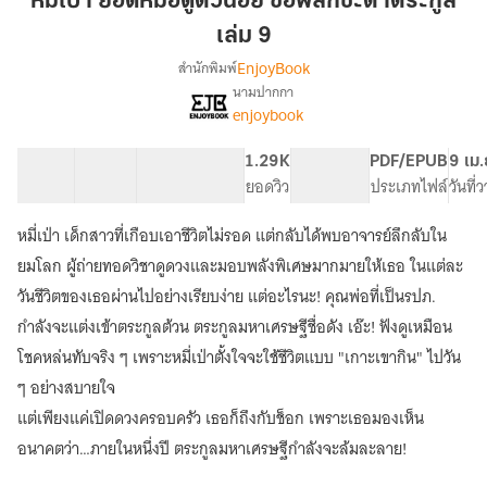
หมี่เป่า ยอดหมอดูตัวน้อย ขอพลิกชะตาตระกูล
หมอดู
เล่ม 9
ตัว
EnjoyBook
สำนักพิมพ์
น้อย
นามปากกา
ขอ
[จบ]
เรื่อง
enjoybook
พลิก
หมี่
เป่า
ชะตา
40 ตอน
63.39K
458
1.29K
PG ทั่วไป
PDF/EPUB
9 เม.
ยอด
ตระกูล
สารบัญ
จำนวนคำ
จำนวนหน้า (A5)
ยอดวิว
ระดับเนื้อหา
ประเภทไฟล์
วันที่
หมอดู
เล่ม
ตัว
9
น้อย
หมี่เป่า เด็กสาวที่เกือบเอาชีวิตไม่รอด แต่กลับได้พบอาจารย์ลึกลับใน
ขอ
ยมโลก ผู้ถ่ายทอดวิชาดูดวงและมอบพลังพิเศษมากมายให้เธอ ในแต่ละ
พลิก
วันชีวิตของเธอผ่านไปอย่างเรียบง่าย แต่อะไรนะ! คุณพ่อที่เป็นรปภ.
ชะตา
ตระกูล
กำลังจะแต่งเข้าตระกูลต้วน ตระกูลมหาเศรษฐีชื่อดัง เอ๊ะ! ฟังดูเหมือน
โชคหล่นทับจริง ๆ เพราะหมี่เป่าตั้งใจจะใช้ชีวิตแบบ "เกาะเขากิน" ไปวัน
ๆ อย่างสบายใจ
แต่เพียงแค่เปิดดวงครอบครัว เธอก็ถึงกับช็อก เพราะเธอมองเห็น
อนาคตว่า…ภายในหนึ่งปี ตระกูลมหาเศรษฐีกำลังจะล้มละลาย!