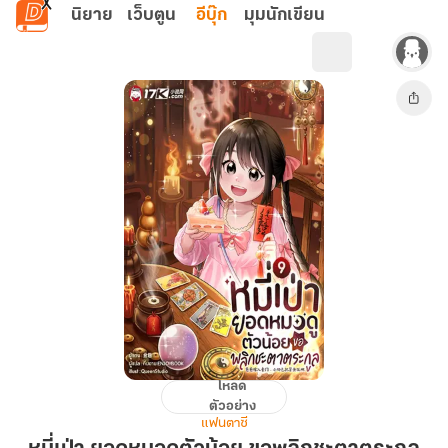
ข้ามไปยังเนื้อหาหลัก
นิยาย
เว็บตูน
อีบุ๊ก
มุมนักเขียน
โหลด
หมี่
ตัวอย่าง
เป่า
แฟนตาซี
ยอด