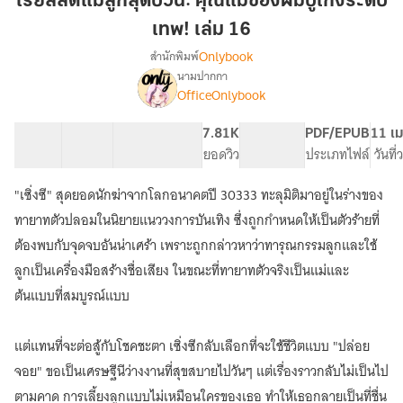
เรียลลิตี้แม่ลูกสุดป่วน: คุณแม่ของผมบู๊เก่งระดับ
สุด
เทพ! เล่ม 16
ป่วน:
Onlybook
สำนักพิมพ์
คุณ
นามปากกา
แม่
เรื่อง
OfficeOnlybook
เรียลลิตี้
ของ
แม่
ผม
ลูก
40 ตอน
59.88K
470
7.81K
PG ทั่วไป
PDF/EPUB
11 เม
บู๊
สุด
สารบัญ
จำนวนคำ
จำนวนหน้า (A5)
ยอดวิว
ระดับเนื้อหา
ประเภทไฟล์
วันที
เก่ง
ป่วน:
ระดับ
คุณ
"เซิ่งซี" สุดยอดนักฆ่าจากโลกอนาคตปี 30333 ทะลุมิติมาอยู่ในร่างของ
แม่
เทพ!
ทายาทตัวปลอมในนิยายแนววงการบันเทิง ซึ่งถูกกำหนดให้เป็นตัวร้ายที่
ของ
เล่ม
ผม
ต้องพบกับจุดจบอันน่าเศร้า เพราะถูกกล่าวหาว่าทารุณกรรมลูกและใช้
16
บู๊
ลูกเป็นเครื่องมือสร้างชื่อเสียง ในขณะที่ทายาทตัวจริงเป็นแม่และ
เก่ง
ต้นแบบที่สมบูรณ์แบบ
ระดับ
เทพ!
แต่แทนที่จะต่อสู้กับโชคชะตา เซิ่งซีกลับเลือกที่จะใช้ชีวิตแบบ "ปล่อย
จอย" ขอเป็นเศรษฐีนีว่างงานที่สุขสบายไปวันๆ แต่เรื่องราวกลับไม่เป็นไป
ตามคาด การเลี้ยงลูกแบบไม่เหมือนใครของเธอ ทำให้เธอกลายเป็นที่ชื่น