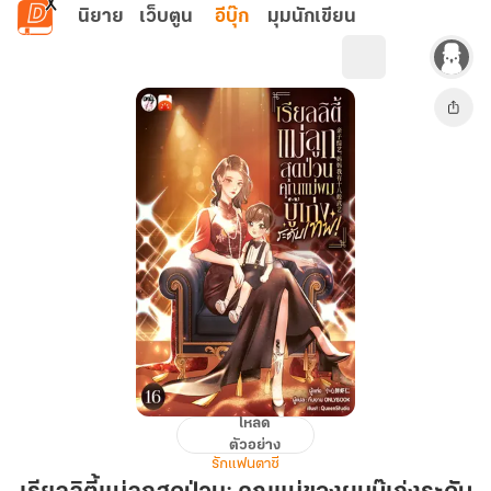
ข้ามไปยังเนื้อหาหลัก
นิยาย
เว็บตูน
อีบุ๊ก
มุมนักเขียน
โหลด
เรียลลิตี้
ตัวอย่าง
แม่
รักแฟนตาซี
ลูก