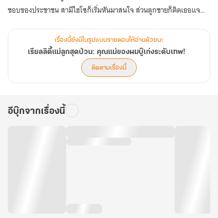
ชอบของประชาชน สามีไฮโซก็เริ่มหันมาสนใจ ส่วนลูกชายก็ติดเธอแจ
และเธอยังได้รับการยกย่องจากผู้เชี่ยวชาญให้เป็นต้นแบบการเลี้ยงลูกยุค
ใหม่…
เรื่องนี้ยังมีในรูปแบบรายตอนให้อ่านด้วยนะ
เรียลลิตี้แม่ลูกสุดป่วน: คุณแม่ของผมบู๊เก่งระดับเทพ!
สุดท้าย เซิ่งซีที่แค่อยากใช้ชีวิตขี้เกียจ ๆ กลับต้องกุมขมับกับชื่อเสียงและ
ติดตามเรื่องนี้
ความสำเร็จที่เธอไม่เคยต้องการ (ตอนที่ 601-640)
อีบุ๊กจากเรื่องนี้