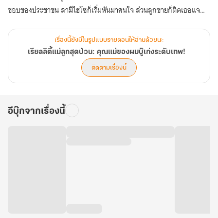
ชอบของประชาชน สามีไฮโซก็เริ่มหันมาสนใจ ส่วนลูกชายก็ติดเธอแจ
และเธอยังได้รับการยกย่องจากผู้เชี่ยวชาญให้เป็นต้นแบบการเลี้ยงลูกยุค
ใหม่…
เรื่องนี้ยังมีในรูปแบบรายตอนให้อ่านด้วยนะ
เรียลลิตี้แม่ลูกสุดป่วน: คุณแม่ของผมบู๊เก่งระดับเทพ!
สุดท้าย เซิ่งซีที่แค่อยากใช้ชีวิตขี้เกียจ ๆ กลับต้องกุมขมับกับชื่อเสียงและ
ติดตามเรื่องนี้
ความสำเร็จที่เธอไม่เคยต้องการ (ตอนที่ 801-840)
อีบุ๊กจากเรื่องนี้