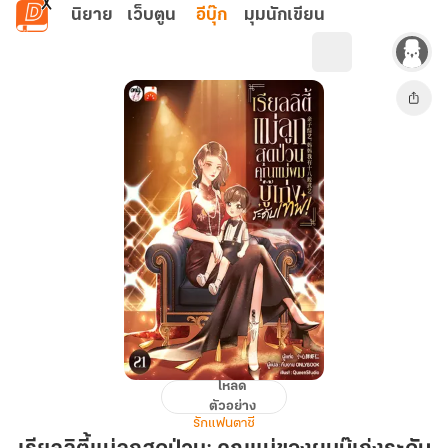
ข้ามไปยังเนื้อหาหลัก
นิยาย
เว็บตูน
อีบุ๊ก
มุมนักเขียน
โหลด
เรียลลิตี้
ตัวอย่าง
แม่
รักแฟนตาซี
ลูก