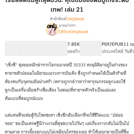
เรียลลิตี้แม่ลูกสุดป่วน: คุณแม่ของผมบู๊เก่งระดับ
สุด
เทพ! เล่ม 21
ป่วน:
Onlybook
สำนักพิมพ์
คุณ
นามปากกา
แม่
เรื่อง
OfficeOnlybook
เรียลลิตี้
ของ
แม่
ผม
ลูก
40 ตอน
61.98K
436
7.85K
PG ทั่วไป
PDF/EPUB
11 เม
บู๊
สุด
สารบัญ
จำนวนคำ
จำนวนหน้า (A5)
ยอดวิว
ระดับเนื้อหา
ประเภทไฟล์
วันที
เก่ง
ป่วน:
ระดับ
คุณ
"เซิ่งซี" สุดยอดนักฆ่าจากโลกอนาคตปี 30333 ทะลุมิติมาอยู่ในร่างของ
แม่
เทพ!
ทายาทตัวปลอมในนิยายแนววงการบันเทิง ซึ่งถูกกำหนดให้เป็นตัวร้ายที่
ของ
เล่ม
ผม
ต้องพบกับจุดจบอันน่าเศร้า เพราะถูกกล่าวหาว่าทารุณกรรมลูกและใช้
21
บู๊
ลูกเป็นเครื่องมือสร้างชื่อเสียง ในขณะที่ทายาทตัวจริงเป็นแม่และ
เก่ง
ต้นแบบที่สมบูรณ์แบบ
ระดับ
เทพ!
แต่แทนที่จะต่อสู้กับโชคชะตา เซิ่งซีกลับเลือกที่จะใช้ชีวิตแบบ "ปล่อย
จอย" ขอเป็นเศรษฐีนีว่างงานที่สุขสบายไปวันๆ แต่เรื่องราวกลับไม่เป็นไป
ตามคาด การเลี้ยงลูกแบบไม่เหมือนใครของเธอ ทำให้เธอกลายเป็นที่ชื่น