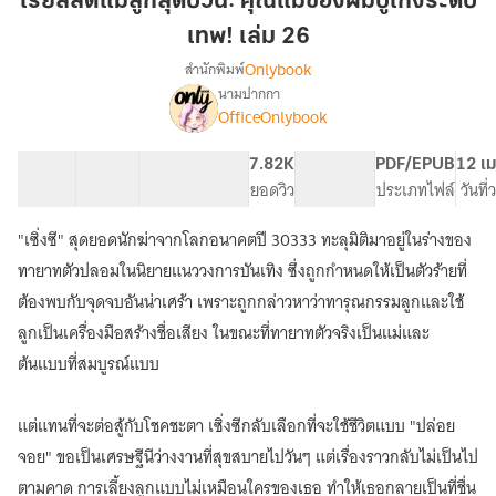
เรียลลิตี้แม่ลูกสุดป่วน: คุณแม่ของผมบู๊เก่งระดับ
สุด
เทพ! เล่ม 26
ป่วน:
Onlybook
สำนักพิมพ์
คุณ
นามปากกา
แม่
เรื่อง
OfficeOnlybook
เรียลลิตี้
ของ
แม่
ผม
ลูก
40 ตอน
60.01K
406
7.82K
PG ทั่วไป
PDF/EPUB
12 เม
บู๊
สุด
สารบัญ
จำนวนคำ
จำนวนหน้า (A5)
ยอดวิว
ระดับเนื้อหา
ประเภทไฟล์
วันที
เก่ง
ป่วน:
ระดับ
คุณ
"เซิ่งซี" สุดยอดนักฆ่าจากโลกอนาคตปี 30333 ทะลุมิติมาอยู่ในร่างของ
แม่
เทพ!
ทายาทตัวปลอมในนิยายแนววงการบันเทิง ซึ่งถูกกำหนดให้เป็นตัวร้ายที่
ของ
เล่ม
ผม
ต้องพบกับจุดจบอันน่าเศร้า เพราะถูกกล่าวหาว่าทารุณกรรมลูกและใช้
26
บู๊
ลูกเป็นเครื่องมือสร้างชื่อเสียง ในขณะที่ทายาทตัวจริงเป็นแม่และ
เก่ง
ต้นแบบที่สมบูรณ์แบบ
ระดับ
เทพ!
แต่แทนที่จะต่อสู้กับโชคชะตา เซิ่งซีกลับเลือกที่จะใช้ชีวิตแบบ "ปล่อย
จอย" ขอเป็นเศรษฐีนีว่างงานที่สุขสบายไปวันๆ แต่เรื่องราวกลับไม่เป็นไป
ตามคาด การเลี้ยงลูกแบบไม่เหมือนใครของเธอ ทำให้เธอกลายเป็นที่ชื่น