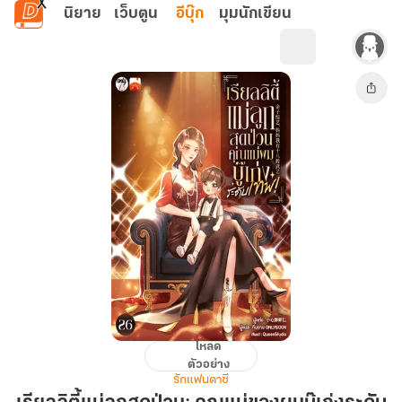
ข้ามไปยังเนื้อหาหลัก
นิยาย
เว็บตูน
อีบุ๊ก
มุมนักเขียน
โหลด
เรียลลิตี้
ตัวอย่าง
แม่
รักแฟนตาซี
ลูก