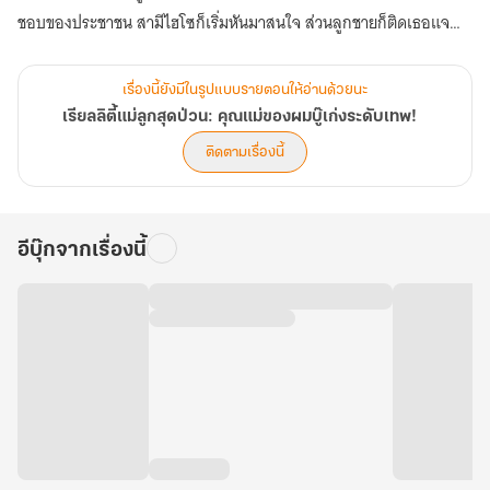
ชอบของประชาชน สามีไฮโซก็เริ่มหันมาสนใจ ส่วนลูกชายก็ติดเธอแจ
และเธอยังได้รับการยกย่องจากผู้เชี่ยวชาญให้เป็นต้นแบบการเลี้ยงลูกยุค
ใหม่…
เรื่องนี้ยังมีในรูปแบบรายตอนให้อ่านด้วยนะ
เรียลลิตี้แม่ลูกสุดป่วน: คุณแม่ของผมบู๊เก่งระดับเทพ!
สุดท้าย เซิ่งซีที่แค่อยากใช้ชีวิตขี้เกียจ ๆ กลับต้องกุมขมับกับชื่อเสียงและ
ติดตามเรื่องนี้
ความสำเร็จที่เธอไม่เคยต้องการ (ตอนที่ 1001-1040)
อีบุ๊กจากเรื่องนี้