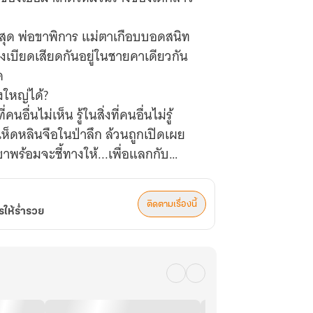
ี่สุด พ่อขาพิการ แม่ตาเกือบบอดสนิท
ต้องเบียดเสียดกันอยู่ในชายคาเดียวกัน
ด
่งใหญ่ได้?
ื่นไม่เห็น รู้ในสิ่งที่คนอื่นไม่รู้
ห็ดหลินจือในป่าลึก ล้วนถูกเปิดเผย
พร้อมจะชี้ทางให้...เพื่อแลกกับ
ู้ครอบครัวให้พ้นจากความทุกข์ยากของ
ติดตามเรื่องนี้
รให้ร่ำรวย