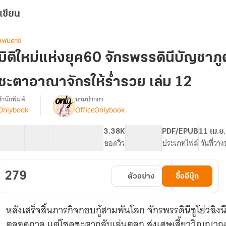
เขียน
แฟนตาซี
มิติใหม่แห่งยุค60 จักรพรรดินีบัญชาภูต
ชะตาอาณาจักรให้ร่ำรวย เล่ม 12
สำนักพิมพ์
นามปากกา
Onlybook
OfficeOnlybook
รื่อง
มิติ
ใหม่
40 ตอน
38.86K
276
3.38K
PG ทั่วไป
PDF/EPUB
11 เม.ย
แห่ง
สารบัญ
จำนวนคำ
จำนวนหน้า (A5)
ยอดวิว
ระดับเนื้อหา
ประเภทไฟล์
วันที่วา
ยุค60
จักรพรรดิ
นี
279
ตัวอย่าง
ซื้ออีบุ๊ก
บัญชา
ภูต
เกิด
หลังเสร็จสิ้นภารกิจกอบกู้สามพันโลก จักรพรรดินีซูโย่วฉ
ใหม่
เพื่อ
ตลอดกาล แต่โชคชะตากลับเล่นตลก ส่งเศษเสี้ยววิญญาณ