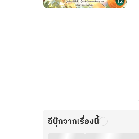
มิติ
ใหม่
แห่ง
ยุค60
จักรพรรดิ
นี
บัญชา
ภูต
เกิด
ใหม่
เพื่อ
พลิก
ชะตา
อาณาจักร
ให้
อีบุ๊กจากเรื่องนี้
ร่ำรวย
เล่ม
12