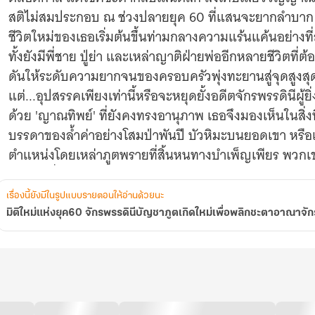
พลิก
สติไม่สมประกอบ ณ ช่วงปลายยุค 60 ที่แสนจะยากลำบาก
ชะตา
อาณาจักร
ชีวิตใหม่ของเธอเริ่มต้นขึ้นท่ามกลางความแร้นแค้นอย่างท
ให้
ทั้งยังมีพี่ชาย ปู่ย่า และเหล่าญาติฝ่ายพ่ออีกหลายชีวิตที่
ร่ำรวย
ดันให้ระดับความยากจนของครอบครัวพุ่งทะยานสู่จุดสูงสุ
แต่...อุปสรรคเพียงเท่านี้หรือจะหยุดยั้งอดีตจักรพรรดินีผู้ยิ
ด้วย 'ญาณทิพย์' ที่ยังคงทรงอานุภาพ เธอจึงมองเห็นในสิ่งที่คนอ
บรรดาของล้ำค่าอย่างโสมป่าพันปี บัวหิมะบนยอดเขา หรือเ
ตำแหน่งโดยเหล่าภูตพรายที่สิ้นหนทางบำเพ็ญเพียร พวกเขา
อนาคตที่ดีกว่า
ตอนนี้ การเดินทางเพื่อพลิกชะตาสู่ความมั่งคั่งและกอบก
เรื่องนี้ยังมีในรูปแบบรายตอนให้อ่านด้วยนะ
อดีตจักรพรรดินี ได้เปิดฉากขึ้นแล้ว (ตอนที่ 441-480)
มิติใหม่แห่งยุค60 จักรพรรดินีบัญชาภูตเกิดใหม่เพื่อพลิกชะตาอาณาจัก