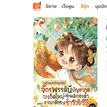
ข้ามไปยังเนื้อหาหลัก
นิยาย
เว็บตูน
อีบุ๊ก
มุมนัก
เ