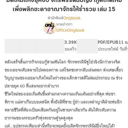
มิติใหม่แห่งยุค60 จักรพรรดินีบัญชาภูตเกิดใหม่
ยุค60
เพื่อพลิกชะตาอาณาจักรให้ร่ำรวย เล่ม 15
จักรพรรดิ
Onlybook
สำนักพิมพ์
นี
นามปากกา
บัญชา
เรื่อง
OfficeOnlybook
มิติ
ภูต
ใหม่
เกิด
แห่ง
40 ตอน
41.79K
307
3.39K
PG ทั่วไป
PDF/EPUB
11 เ
ใหม่
ยุค60
สารบัญ
จำนวนคำ
จำนวนหน้า (A5)
ยอดวิว
ระดับเนื้อหา
ประเภทไฟล์
วันที
เพื่อ
จักรพรรดิ
พลิก
นี
หลังเสร็จสิ้นภารกิจกอบกู้สามพันโลก จักรพรรดินีซูโย่วฉิงนึกว่าดวงจิต
บัญชา
ชะตา
ของเธอจะดับสลายไปตลอดกาล แต่โชคชะตากลับเล่นตลก ส่งเศษเสี้ยว
ภูต
อาณาจักร
เกิด
วิญญาณของเธอมาเกิดใหม่ในร่างของเด็กสาวสติไม่สมประกอบ ณ ช่วง
ให้
ใหม่
ปลายยุค 60 ที่แสนจะยากลำบาก
ร่ำรวย
เพื่อ
ชีวิตใหม่ของเธอเริ่มต้นขึ้นท่ามกลางความแร้นแค้นอย่างที่สุด พ่อขา
เล่ม
พลิก
ชะตา
15
พิการ แม่ตาเกือบบอดสนิท ทั้งยังมีพี่ชาย ปู่ย่า และเหล่าญาติฝ่ายพ่ออีก
อาณาจักร
หลายชีวิตที่ต้องเบียดเสียดกันอยู่ในชายคาเดียวกัน ดันให้ระดับความ
ให้
ร่ำรวย
ยากจนของครอบครัวพุ่งทะยานสู่จุดสูงสุด
แต่...อุปสรรคเพียงเท่านี้หรือจะหยุดยั้งอดีตจักรพรรดินีผู้ยิ่งใหญ่ได้?