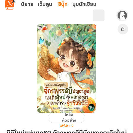
ข้ามไปยังเนื้อหาหลัก
นิยาย
เว็บตูน
อีบุ๊ก
มุมนักเขียน
โหลด
มิติ
ตัวอย่าง
ใหม่
แฟนตาซี
แห่ง