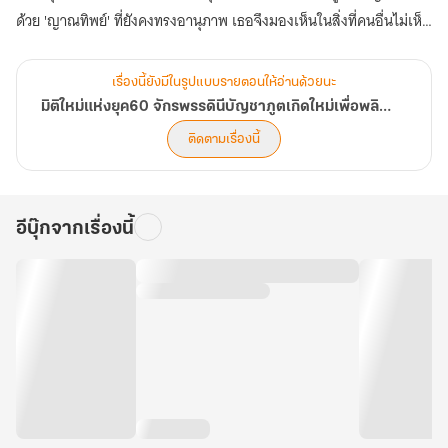
ด้วย 'ญาณทิพย์' ที่ยังคงทรงอานุภาพ เธอจึงมองเห็นในสิ่งที่คนอื่นไม่เห็น
รู้ในสิ่งที่คนอื่นไม่รู้ บรรดาของล้ำค่าอย่างโสมป่าพันปี บัวหิมะบนยอดเขา
หรือเห็ดหลินจือในป่าลึก ล้วนถูกเปิดเผยตำแหน่งโดยเหล่าภูตพรายที่สิ้น
เรื่องนี้ยังมีในรูปแบบรายตอนให้อ่านด้วยนะ
หนทางบำเพ็ญเพียร พวกเขาพร้อมจะชี้ทางให้...เพื่อแลกกับอนาคตที่ดี
มิติใหม่แห่งยุค60 จักรพรรดินีบัญชาภูตเกิดใหม่เพื่อพลิกชะตาอาณาจักรให้ร่ำรวย
กว่า
ติดตามเรื่องนี้
ตอนนี้ การเดินทางเพื่อพลิกชะตาสู่ความมั่งคั่งและกอบกู้ครอบครัวให้
พ้นจากความทุกข์ยากของอดีตจักรพรรดินี ได้เปิดฉากขึ้นแล้ว (ตอนที่
561-600)
อีบุ๊กจากเรื่องนี้