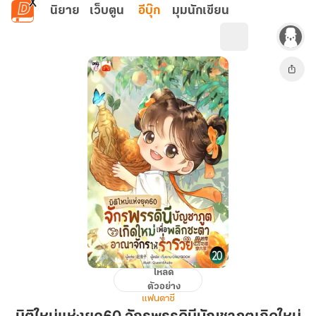
ข้ามไปยังเนื้อหาหลัก
นิยาย
เว็บตูน
อีบุ๊ก
มุมนักเขียน
โหลด
มิติ
ตัวอย่าง
ใหม่
แฟนตาซี
แห่ง