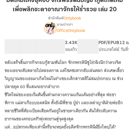
มิติใหม่แห่งยุค60 จักรพรรดินีบัญชาภูตเกิดใหม่
ยุค60
เพื่อพลิกชะตาอาณาจักรให้ร่ำรวย เล่ม 20
จักรพรรดิ
Onlybook
สำนักพิมพ์
นี
นามปากกา
บัญชา
เรื่อง
OfficeOnlybook
มิติ
ภูต
ใหม่
เกิด
แห่ง
40 ตอน
38.9K
290
3.43K
PG ทั่วไป
PDF/EPUB
12 เ
ใหม่
ยุค60
สารบัญ
จำนวนคำ
จำนวนหน้า (A5)
ยอดวิว
ระดับเนื้อหา
ประเภทไฟล์
วันที
เพื่อ
จักรพรรดิ
พลิก
นี
หลังเสร็จสิ้นภารกิจกอบกู้สามพันโลก จักรพรรดินีซูโย่วฉิงนึกว่าดวงจิต
บัญชา
ชะตา
ของเธอจะดับสลายไปตลอดกาล แต่โชคชะตากลับเล่นตลก ส่งเศษเสี้ยว
ภูต
อาณาจักร
เกิด
วิญญาณของเธอมาเกิดใหม่ในร่างของเด็กสาวสติไม่สมประกอบ ณ ช่วง
ให้
ใหม่
ปลายยุค 60 ที่แสนจะยากลำบาก
ร่ำรวย
เพื่อ
ชีวิตใหม่ของเธอเริ่มต้นขึ้นท่ามกลางความแร้นแค้นอย่างที่สุด พ่อขา
เล่ม
พลิก
ชะตา
20
พิการ แม่ตาเกือบบอดสนิท ทั้งยังมีพี่ชาย ปู่ย่า และเหล่าญาติฝ่ายพ่ออีก
อาณาจักร
หลายชีวิตที่ต้องเบียดเสียดกันอยู่ในชายคาเดียวกัน ดันให้ระดับความ
ให้
ร่ำรวย
ยากจนของครอบครัวพุ่งทะยานสู่จุดสูงสุด
แต่...อุปสรรคเพียงเท่านี้หรือจะหยุดยั้งอดีตจักรพรรดินีผู้ยิ่งใหญ่ได้?