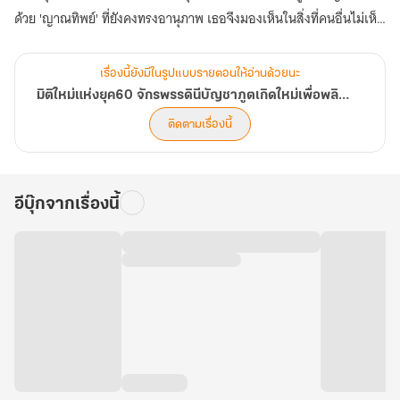
ด้วย 'ญาณทิพย์' ที่ยังคงทรงอานุภาพ เธอจึงมองเห็นในสิ่งที่คนอื่นไม่เห็น
รู้ในสิ่งที่คนอื่นไม่รู้ บรรดาของล้ำค่าอย่างโสมป่าพันปี บัวหิมะบนยอดเขา
หรือเห็ดหลินจือในป่าลึก ล้วนถูกเปิดเผยตำแหน่งโดยเหล่าภูตพรายที่สิ้น
เรื่องนี้ยังมีในรูปแบบรายตอนให้อ่านด้วยนะ
หนทางบำเพ็ญเพียร พวกเขาพร้อมจะชี้ทางให้...เพื่อแลกกับอนาคตที่ดี
มิติใหม่แห่งยุค60 จักรพรรดินีบัญชาภูตเกิดใหม่เพื่อพลิกชะตาอาณาจักรให้ร่ำรวย
กว่า
ติดตามเรื่องนี้
ตอนนี้ การเดินทางเพื่อพลิกชะตาสู่ความมั่งคั่งและกอบกู้ครอบครัวให้
พ้นจากความทุกข์ยากของอดีตจักรพรรดินี ได้เปิดฉากขึ้นแล้ว (ตอนที่
761-800)
อีบุ๊กจากเรื่องนี้