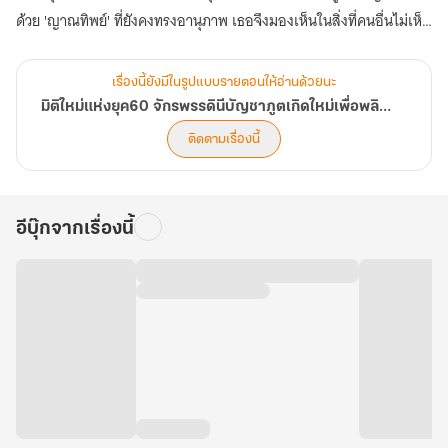
ด้วย 'ญาณทิพย์' ที่ยังคงทรงอานุภาพ เธอจึงมองเห็นในสิ่งที่คนอื่นไม่เห็น
รู้ในสิ่งที่คนอื่นไม่รู้ บรรดาของล้ำค่าอย่างโสมป่าพันปี บัวหิมะบนยอดเขา
หรือเห็ดหลินจือในป่าลึก ล้วนถูกเปิดเผยตำแหน่งโดยเหล่าภูตพรายที่สิ้น
เรื่องนี้ยังมีในรูปแบบรายตอนให้อ่านด้วยนะ
หนทางบำเพ็ญเพียร พวกเขาพร้อมจะชี้ทางให้...เพื่อแลกกับอนาคตที่ดี
มิติใหม่แห่งยุค60 จักรพรรดินีบัญชาภูตเกิดใหม่เพื่อพลิกชะตาอาณาจักรให้ร่ำรวย
กว่า
ติดตามเรื่องนี้
ตอนนี้ การเดินทางเพื่อพลิกชะตาสู่ความมั่งคั่งและกอบกู้ครอบครัวให้
พ้นจากความทุกข์ยากของอดีตจักรพรรดินี ได้เปิดฉากขึ้นแล้ว (ตอนที่
801-840)
อีบุ๊กจากเรื่องนี้