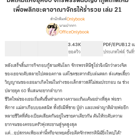
มิติใหม่แห่งยุค60 จักรพรรดินีบัญชาภูตเกิดใหม่
ยุค60
เพื่อพลิกชะตาอาณาจักรให้ร่ำรวย เล่ม 21
จักรพรรดิ
Onlybook
สำนักพิมพ์
นี
นามปากกา
บัญชา
เรื่อง
OfficeOnlybook
มิติ
ภูต
ใหม่
เกิด
แห่ง
40 ตอน
38.23K
276
3.43K
PG ทั่วไป
PDF/EPUB
12 เ
ใหม่
ยุค60
สารบัญ
จำนวนคำ
จำนวนหน้า (A5)
ยอดวิว
ระดับเนื้อหา
ประเภทไฟล์
วันที
เพื่อ
จักรพรรดิ
พลิก
นี
หลังเสร็จสิ้นภารกิจกอบกู้สามพันโลก จักรพรรดินีซูโย่วฉิงนึกว่าดวงจิต
บัญชา
ชะตา
ของเธอจะดับสลายไปตลอดกาล แต่โชคชะตากลับเล่นตลก ส่งเศษเสี้ยว
ภูต
อาณาจักร
เกิด
วิญญาณของเธอมาเกิดใหม่ในร่างของเด็กสาวสติไม่สมประกอบ ณ ช่วง
ให้
ใหม่
ปลายยุค 60 ที่แสนจะยากลำบาก
ร่ำรวย
เพื่อ
ชีวิตใหม่ของเธอเริ่มต้นขึ้นท่ามกลางความแร้นแค้นอย่างที่สุด พ่อขา
เล่ม
พลิก
ชะตา
21
พิการ แม่ตาเกือบบอดสนิท ทั้งยังมีพี่ชาย ปู่ย่า และเหล่าญาติฝ่ายพ่ออีก
อาณาจักร
หลายชีวิตที่ต้องเบียดเสียดกันอยู่ในชายคาเดียวกัน ดันให้ระดับความ
ให้
ร่ำรวย
ยากจนของครอบครัวพุ่งทะยานสู่จุดสูงสุด
แต่...อุปสรรคเพียงเท่านี้หรือจะหยุดยั้งอดีตจักรพรรดินีผู้ยิ่งใหญ่ได้?