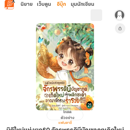
ข้ามไปยังเนื้อหาหลัก
นิยาย
เว็บตูน
อีบุ๊ก
มุมนักเขียน
โหลด
มิติ
ตัวอย่าง
ใหม่
แฟนตาซี
แห่ง