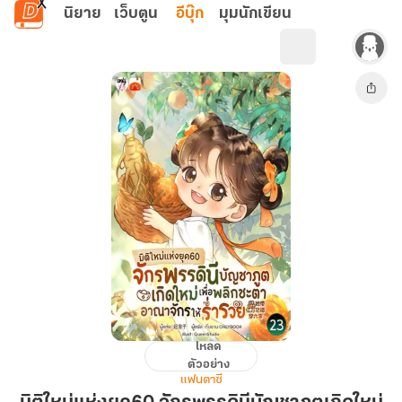
ข้ามไปยังเนื้อหาหลัก
นิยาย
เว็บตูน
อีบุ๊ก
มุมนักเขียน
โหลด
มิติ
ตัวอย่าง
ใหม่
แฟนตาซี
แห่ง