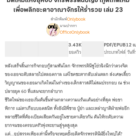
มิติใหม่แห่งยุค60 จักรพรรดินีบัญชาภูตเกิดใหม่
ยุค60
เพื่อพลิกชะตาอาณาจักรให้ร่ำรวย เล่ม 23
จักรพรรดิ
Onlybook
สำนักพิมพ์
นี
นามปากกา
บัญชา
เรื่อง
OfficeOnlybook
มิติ
ภูต
ใหม่
เกิด
แห่ง
40 ตอน
40.37K
290
3.43K
PG ทั่วไป
PDF/EPUB
12 เ
ใหม่
ยุค60
สารบัญ
จำนวนคำ
จำนวนหน้า (A5)
ยอดวิว
ระดับเนื้อหา
ประเภทไฟล์
วันที
เพื่อ
จักรพรรดิ
พลิก
นี
หลังเสร็จสิ้นภารกิจกอบกู้สามพันโลก จักรพรรดินีซูโย่วฉิงนึกว่าดวงจิต
บัญชา
ชะตา
ของเธอจะดับสลายไปตลอดกาล แต่โชคชะตากลับเล่นตลก ส่งเศษเสี้ยว
ภูต
อาณาจักร
เกิด
วิญญาณของเธอมาเกิดใหม่ในร่างของเด็กสาวสติไม่สมประกอบ ณ ช่วง
ให้
ใหม่
ปลายยุค 60 ที่แสนจะยากลำบาก
ร่ำรวย
เพื่อ
ชีวิตใหม่ของเธอเริ่มต้นขึ้นท่ามกลางความแร้นแค้นอย่างที่สุด พ่อขา
เล่ม
พลิก
ชะตา
23
พิการ แม่ตาเกือบบอดสนิท ทั้งยังมีพี่ชาย ปู่ย่า และเหล่าญาติฝ่ายพ่ออีก
อาณาจักร
หลายชีวิตที่ต้องเบียดเสียดกันอยู่ในชายคาเดียวกัน ดันให้ระดับความ
ให้
ร่ำรวย
ยากจนของครอบครัวพุ่งทะยานสู่จุดสูงสุด
แต่...อุปสรรคเพียงเท่านี้หรือจะหยุดยั้งอดีตจักรพรรดินีผู้ยิ่งใหญ่ได้?