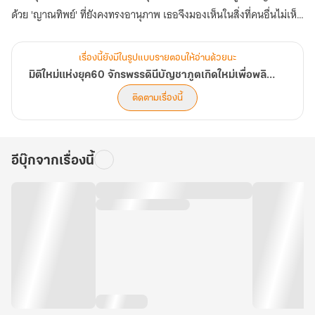
ด้วย 'ญาณทิพย์' ที่ยังคงทรงอานุภาพ เธอจึงมองเห็นในสิ่งที่คนอื่นไม่เห็น
รู้ในสิ่งที่คนอื่นไม่รู้ บรรดาของล้ำค่าอย่างโสมป่าพันปี บัวหิมะบนยอดเขา
หรือเห็ดหลินจือในป่าลึก ล้วนถูกเปิดเผยตำแหน่งโดยเหล่าภูตพรายที่สิ้น
เรื่องนี้ยังมีในรูปแบบรายตอนให้อ่านด้วยนะ
หนทางบำเพ็ญเพียร พวกเขาพร้อมจะชี้ทางให้...เพื่อแลกกับอนาคตที่ดี
มิติใหม่แห่งยุค60 จักรพรรดินีบัญชาภูตเกิดใหม่เพื่อพลิกชะตาอาณาจักรให้ร่ำรวย
กว่า
ติดตามเรื่องนี้
ตอนนี้ การเดินทางเพื่อพลิกชะตาสู่ความมั่งคั่งและกอบกู้ครอบครัวให้
พ้นจากความทุกข์ยากของอดีตจักรพรรดินี ได้เปิดฉากขึ้นแล้ว (ตอนที่
881-920)
อีบุ๊กจากเรื่องนี้