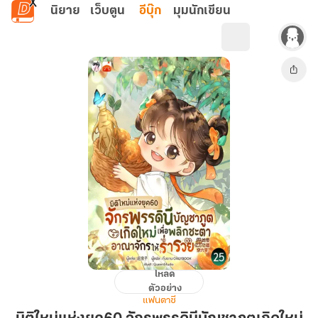
ข้ามไปยังเนื้อหาหลัก
นิยาย
เว็บตูน
อีบุ๊ก
มุมนักเขียน
โหลด
มิติ
ตัวอย่าง
ใหม่
แฟนตาซี
แห่ง