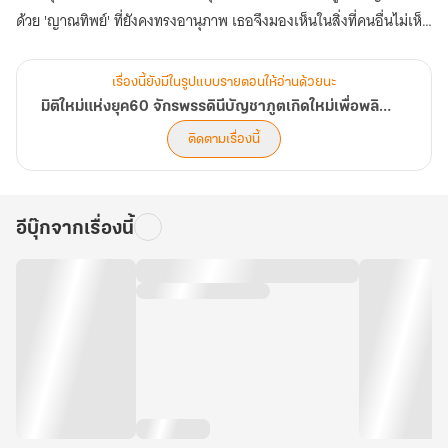
ด้วย 'ญาณทิพย์' ที่ยังคงทรงอานุภาพ เธอจึงมองเห็นในสิ่งที่คนอื่นไม่เห็น
รู้ในสิ่งที่คนอื่นไม่รู้ บรรดาของล้ำค่าอย่างโสมป่าพันปี บัวหิมะบนยอดเขา
หรือเห็ดหลินจือในป่าลึก ล้วนถูกเปิดเผยตำแหน่งโดยเหล่าภูตพรายที่สิ้น
เรื่องนี้ยังมีในรูปแบบรายตอนให้อ่านด้วยนะ
หนทางบำเพ็ญเพียร พวกเขาพร้อมจะชี้ทางให้...เพื่อแลกกับอนาคตที่ดี
มิติใหม่แห่งยุค60 จักรพรรดินีบัญชาภูตเกิดใหม่เพื่อพลิกชะตาอาณาจักรให้ร่ำรวย
กว่า
ติดตามเรื่องนี้
ตอนนี้ การเดินทางเพื่อพลิกชะตาสู่ความมั่งคั่งและกอบกู้ครอบครัวให้
พ้นจากความทุกข์ยากของอดีตจักรพรรดินี ได้เปิดฉากขึ้นแล้ว (ตอนที่
961-1000)
อีบุ๊กจากเรื่องนี้