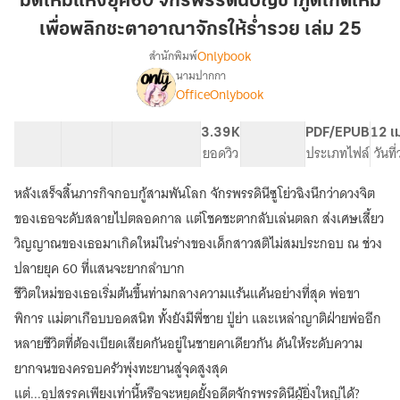
มิติใหม่แห่งยุค60 จักรพรรดินีบัญชาภูตเกิดใหม่
ยุค60
เพื่อพลิกชะตาอาณาจักรให้ร่ำรวย เล่ม 25
จักรพรรดิ
Onlybook
สำนักพิมพ์
นี
นามปากกา
บัญชา
เรื่อง
OfficeOnlybook
มิติ
ภูต
ใหม่
เกิด
แห่ง
40 ตอน
39.2K
284
3.39K
PG ทั่วไป
PDF/EPUB
12 เ
ใหม่
ยุค60
สารบัญ
จำนวนคำ
จำนวนหน้า (A5)
ยอดวิว
ระดับเนื้อหา
ประเภทไฟล์
วันที
เพื่อ
จักรพรรดิ
พลิก
นี
หลังเสร็จสิ้นภารกิจกอบกู้สามพันโลก จักรพรรดินีซูโย่วฉิงนึกว่าดวงจิต
บัญชา
ชะตา
ของเธอจะดับสลายไปตลอดกาล แต่โชคชะตากลับเล่นตลก ส่งเศษเสี้ยว
ภูต
อาณาจักร
เกิด
วิญญาณของเธอมาเกิดใหม่ในร่างของเด็กสาวสติไม่สมประกอบ ณ ช่วง
ให้
ใหม่
ปลายยุค 60 ที่แสนจะยากลำบาก
ร่ำรวย
เพื่อ
ชีวิตใหม่ของเธอเริ่มต้นขึ้นท่ามกลางความแร้นแค้นอย่างที่สุด พ่อขา
เล่ม
พลิก
ชะตา
25
พิการ แม่ตาเกือบบอดสนิท ทั้งยังมีพี่ชาย ปู่ย่า และเหล่าญาติฝ่ายพ่ออีก
อาณาจักร
หลายชีวิตที่ต้องเบียดเสียดกันอยู่ในชายคาเดียวกัน ดันให้ระดับความ
ให้
ร่ำรวย
ยากจนของครอบครัวพุ่งทะยานสู่จุดสูงสุด
แต่...อุปสรรคเพียงเท่านี้หรือจะหยุดยั้งอดีตจักรพรรดินีผู้ยิ่งใหญ่ได้?