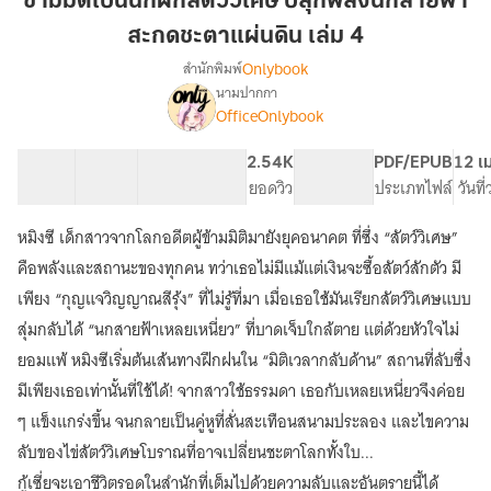
ข้ามมิติเป็นนักฝึกสัตว์วิเศษ ปลุกพลังนกสายฟ้า
นัก
สะกดชะตาแผ่นดิน เล่ม 4
ฝึก
Onlybook
สำนักพิมพ์
สัตว์
นามปากกา
วิเศษ
เรื่อง
OfficeOnlybook
ข้าม
ปลุก
มิติ
พลัง
เป็น
40 ตอน
75.2K
572
2.54K
PG ทั่วไป
PDF/EPUB
12 เ
นก
นัก
สารบัญ
จำนวนคำ
จำนวนหน้า (A5)
ยอดวิว
ระดับเนื้อหา
ประเภทไฟล์
วันที
สายฟ้า
ฝึก
สะกด
สัตว์
หมิงซี เด็กสาวจากโลกอดีตผู้ข้ามมิติมายังยุคอนาคต ที่ซึ่ง “สัตว์วิเศษ”
วิเศษ
ชะตา
คือพลังและสถานะของทุกคน ทว่าเธอไม่มีแม้แต่เงินจะซื้อสัตว์สักตัว มี
ปลุก
แผ่น
พลัง
เพียง “กุญแจวิญญาณสีรุ้ง” ที่ไม่รู้ที่มา เมื่อเธอใช้มันเรียกสัตว์วิเศษแบบ
ดิน
นก
สุ่มกลับได้ “นกสายฟ้าเหลยเหนี่ยว” ที่บาดเจ็บใกล้ตาย แต่ด้วยหัวใจไม่
เล่ม
สายฟ้า
ยอมแพ้ หมิงซีเริ่มต้นเส้นทางฝึกฝนใน “มิติเวลากลับด้าน” สถานที่ลับซึ่ง
4
สะกด
ชะตา
มีเพียงเธอเท่านั้นที่ใช้ได้! จากสาวใช้ธรรมดา เธอกับเหลยเหนี่ยวจึงค่อย
แผ่น
ๆ แข็งแกร่งขึ้น จนกลายเป็นคู่หูที่สั่นสะเทือนสนามประลอง และไขความ
ดิน
ลับของไข่สัตว์วิเศษโบราณที่อาจเปลี่ยนชะตาโลกทั้งใบ...
กู้เซี่ยจะเอาชีวิตรอดในสำนักที่เต็มไปด้วยความลับและอันตรายนี้ได้