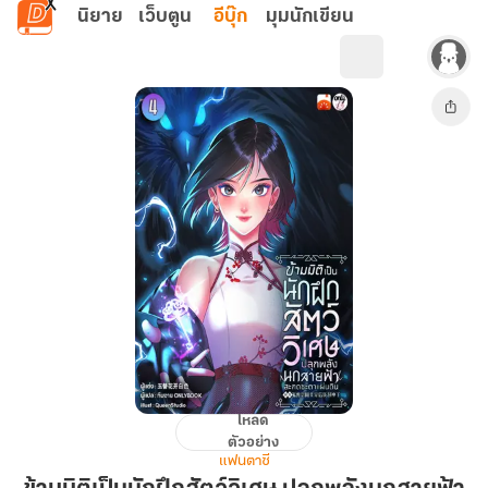
ข้ามไปยังเนื้อหาหลัก
นิยาย
เว็บตูน
อีบุ๊ก
มุมนักเขียน
โหลด
ข้าม
ตัวอย่าง
มิติ
แฟนตาซี
เป็น