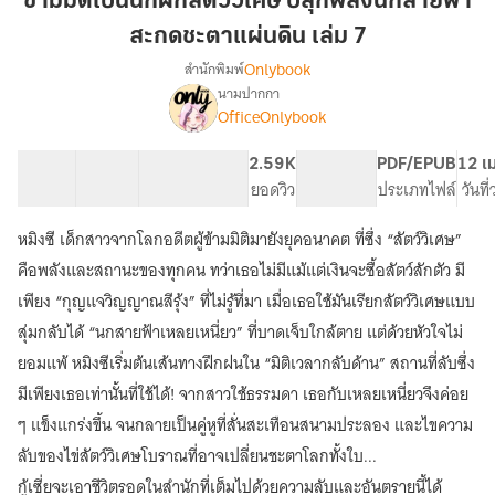
ข้ามมิติเป็นนักฝึกสัตว์วิเศษ ปลุกพลังนกสายฟ้า
นัก
สะกดชะตาแผ่นดิน เล่ม 7
ฝึก
Onlybook
สำนักพิมพ์
สัตว์
นามปากกา
วิเศษ
เรื่อง
OfficeOnlybook
ข้าม
ปลุก
มิติ
พลัง
เป็น
40 ตอน
83.22K
643
2.59K
PG ทั่วไป
PDF/EPUB
12 เ
นก
นัก
สารบัญ
จำนวนคำ
จำนวนหน้า (A5)
ยอดวิว
ระดับเนื้อหา
ประเภทไฟล์
วันที
สายฟ้า
ฝึก
สะกด
สัตว์
หมิงซี เด็กสาวจากโลกอดีตผู้ข้ามมิติมายังยุคอนาคต ที่ซึ่ง “สัตว์วิเศษ”
วิเศษ
ชะตา
คือพลังและสถานะของทุกคน ทว่าเธอไม่มีแม้แต่เงินจะซื้อสัตว์สักตัว มี
ปลุก
แผ่น
พลัง
เพียง “กุญแจวิญญาณสีรุ้ง” ที่ไม่รู้ที่มา เมื่อเธอใช้มันเรียกสัตว์วิเศษแบบ
ดิน
นก
สุ่มกลับได้ “นกสายฟ้าเหลยเหนี่ยว” ที่บาดเจ็บใกล้ตาย แต่ด้วยหัวใจไม่
เล่ม
สายฟ้า
ยอมแพ้ หมิงซีเริ่มต้นเส้นทางฝึกฝนใน “มิติเวลากลับด้าน” สถานที่ลับซึ่ง
7
สะกด
ชะตา
มีเพียงเธอเท่านั้นที่ใช้ได้! จากสาวใช้ธรรมดา เธอกับเหลยเหนี่ยวจึงค่อย
แผ่น
ๆ แข็งแกร่งขึ้น จนกลายเป็นคู่หูที่สั่นสะเทือนสนามประลอง และไขความ
ดิน
ลับของไข่สัตว์วิเศษโบราณที่อาจเปลี่ยนชะตาโลกทั้งใบ...
กู้เซี่ยจะเอาชีวิตรอดในสำนักที่เต็มไปด้วยความลับและอันตรายนี้ได้