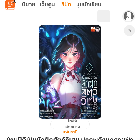
ข้ามไปยังเนื้อหาหลัก
นิยาย
เว็บตูน
อีบุ๊ก
มุมนักเขียน
โหลด
ข้าม
ตัวอย่าง
มิติ
แฟนตาซี
เป็น