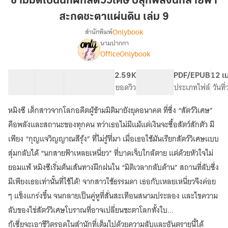
ข้ามมิติเป็นนักฝึกสัตว์วิเศษ ปลุกพลังนกสายฟ้า
นัก
สะกดชะตาแผ่นดิน เล่ม 9
ฝึก
Onlybook
สำนักพิมพ์
สัตว์
นามปากกา
วิเศษ
เรื่อง
OfficeOnlybook
ข้าม
ปลุก
มิติ
พลัง
เป็น
40 ตอน
97.85K
726
2.59K
PG ทั่วไป
PDF/EPUB
12 เ
นก
นัก
สารบัญ
จำนวนคำ
จำนวนหน้า (A5)
ยอดวิว
ระดับเนื้อหา
ประเภทไฟล์
วันที
สายฟ้า
ฝึก
สะกด
สัตว์
หมิงซี เด็กสาวจากโลกอดีตผู้ข้ามมิติมายังยุคอนาคต ที่ซึ่ง “สัตว์วิเศษ”
วิเศษ
ชะตา
คือพลังและสถานะของทุกคน ทว่าเธอไม่มีแม้แต่เงินจะซื้อสัตว์สักตัว มี
ปลุก
แผ่น
พลัง
เพียง “กุญแจวิญญาณสีรุ้ง” ที่ไม่รู้ที่มา เมื่อเธอใช้มันเรียกสัตว์วิเศษแบบ
ดิน
นก
สุ่มกลับได้ “นกสายฟ้าเหลยเหนี่ยว” ที่บาดเจ็บใกล้ตาย แต่ด้วยหัวใจไม่
เล่ม
สายฟ้า
ยอมแพ้ หมิงซีเริ่มต้นเส้นทางฝึกฝนใน “มิติเวลากลับด้าน” สถานที่ลับซึ่ง
9
สะกด
ชะตา
มีเพียงเธอเท่านั้นที่ใช้ได้! จากสาวใช้ธรรมดา เธอกับเหลยเหนี่ยวจึงค่อย
แผ่น
ๆ แข็งแกร่งขึ้น จนกลายเป็นคู่หูที่สั่นสะเทือนสนามประลอง และไขความ
ดิน
ลับของไข่สัตว์วิเศษโบราณที่อาจเปลี่ยนชะตาโลกทั้งใบ...
กู้เซี่ยจะเอาชีวิตรอดในสำนักที่เต็มไปด้วยความลับและอันตรายนี้ได้