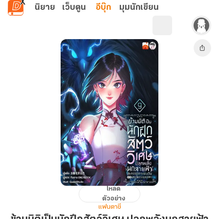
ข้ามไปยังเนื้อหาหลัก
นิยาย
เว็บตูน
อีบุ๊ก
มุมนักเขียน
โหลด
ข้าม
ตัวอย่าง
มิติ
แฟนตาซี
เป็น