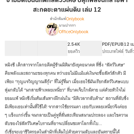
ข้ามมิติเป็นนักฝึกสัตว์วิเศษ ปลุกพลังนกสายฟ้า
นัก
สะกดชะตาแผ่นดิน เล่ม 12
ฝึก
Onlybook
สำนักพิมพ์
สัตว์
นามปากกา
วิเศษ
เรื่อง
OfficeOnlybook
ข้าม
ปลุก
มิติ
พลัง
เป็น
40 ตอน
94.91K
693
2.54K
PG ทั่วไป
PDF/EPUB
12 เ
นก
นัก
สารบัญ
จำนวนคำ
จำนวนหน้า (A5)
ยอดวิว
ระดับเนื้อหา
ประเภทไฟล์
วันที
สายฟ้า
ฝึก
สะกด
สัตว์
หมิงซี เด็กสาวจากโลกอดีตผู้ข้ามมิติมายังยุคอนาคต ที่ซึ่ง “สัตว์วิเศษ”
วิเศษ
ชะตา
คือพลังและสถานะของทุกคน ทว่าเธอไม่มีแม้แต่เงินจะซื้อสัตว์สักตัว มี
ปลุก
แผ่น
พลัง
เพียง “กุญแจวิญญาณสีรุ้ง” ที่ไม่รู้ที่มา เมื่อเธอใช้มันเรียกสัตว์วิเศษแบบ
ดิน
นก
สุ่มกลับได้ “นกสายฟ้าเหลยเหนี่ยว” ที่บาดเจ็บใกล้ตาย แต่ด้วยหัวใจไม่
เล่ม
สายฟ้า
ยอมแพ้ หมิงซีเริ่มต้นเส้นทางฝึกฝนใน “มิติเวลากลับด้าน” สถานที่ลับซึ่ง
12
สะกด
ชะตา
มีเพียงเธอเท่านั้นที่ใช้ได้! จากสาวใช้ธรรมดา เธอกับเหลยเหนี่ยวจึงค่อย
แผ่น
ๆ แข็งแกร่งขึ้น จนกลายเป็นคู่หูที่สั่นสะเทือนสนามประลอง และไขความ
ดิน
ลับของไข่สัตว์วิเศษโบราณที่อาจเปลี่ยนชะตาโลกทั้งใบ...
กู้เซี่ยจะเอาชีวิตรอดในสำนักที่เต็มไปด้วยความลับและอันตรายนี้ได้