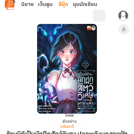
ข้ามไปยังเนื้อหาหลัก
นิยาย
เว็บตูน
อีบุ๊ก
มุมนักเขียน
โหลด
ข้าม
ตัวอย่าง
มิติ
แฟนตาซี
เป็น