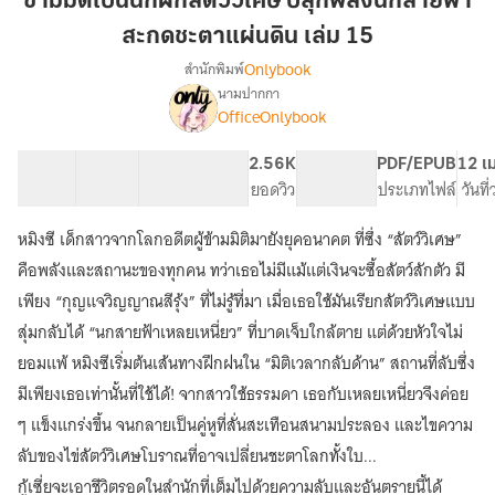
ข้ามมิติเป็นนักฝึกสัตว์วิเศษ ปลุกพลังนกสายฟ้า
นัก
สะกดชะตาแผ่นดิน เล่ม 15
ฝึก
Onlybook
สำนักพิมพ์
สัตว์
นามปากกา
วิเศษ
เรื่อง
OfficeOnlybook
ข้าม
ปลุก
มิติ
พลัง
เป็น
40 ตอน
87.76K
646
2.56K
PG ทั่วไป
PDF/EPUB
12 เ
นก
นัก
สารบัญ
จำนวนคำ
จำนวนหน้า (A5)
ยอดวิว
ระดับเนื้อหา
ประเภทไฟล์
วันที
สายฟ้า
ฝึก
สะกด
สัตว์
หมิงซี เด็กสาวจากโลกอดีตผู้ข้ามมิติมายังยุคอนาคต ที่ซึ่ง “สัตว์วิเศษ”
วิเศษ
ชะตา
คือพลังและสถานะของทุกคน ทว่าเธอไม่มีแม้แต่เงินจะซื้อสัตว์สักตัว มี
ปลุก
แผ่น
พลัง
เพียง “กุญแจวิญญาณสีรุ้ง” ที่ไม่รู้ที่มา เมื่อเธอใช้มันเรียกสัตว์วิเศษแบบ
ดิน
นก
สุ่มกลับได้ “นกสายฟ้าเหลยเหนี่ยว” ที่บาดเจ็บใกล้ตาย แต่ด้วยหัวใจไม่
เล่ม
สายฟ้า
ยอมแพ้ หมิงซีเริ่มต้นเส้นทางฝึกฝนใน “มิติเวลากลับด้าน” สถานที่ลับซึ่ง
15
สะกด
ชะตา
มีเพียงเธอเท่านั้นที่ใช้ได้! จากสาวใช้ธรรมดา เธอกับเหลยเหนี่ยวจึงค่อย
แผ่น
ๆ แข็งแกร่งขึ้น จนกลายเป็นคู่หูที่สั่นสะเทือนสนามประลอง และไขความ
ดิน
ลับของไข่สัตว์วิเศษโบราณที่อาจเปลี่ยนชะตาโลกทั้งใบ...
กู้เซี่ยจะเอาชีวิตรอดในสำนักที่เต็มไปด้วยความลับและอันตรายนี้ได้