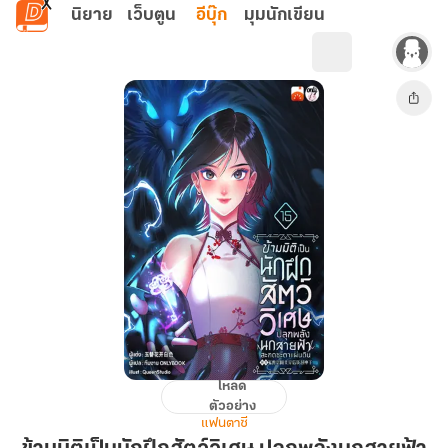
ข้ามไปยังเนื้อหาหลัก
นิยาย
เว็บตูน
อีบุ๊ก
มุมนักเขียน
โหลด
ข้าม
ตัวอย่าง
มิติ
แฟนตาซี
เป็น