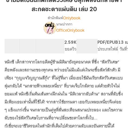
ข้ามมิติเป็นนักฝึกสัตว์วิเศษ ปลุกพลังนกสายฟ้า
นัก
สะกดชะตาแผ่นดิน เล่ม 20
ฝึก
Onlybook
สำนักพิมพ์
สัตว์
นามปากกา
วิเศษ
เรื่อง
OfficeOnlybook
ข้าม
ปลุก
มิติ
พลัง
เป็น
40 ตอน
79.79K
596
2.59K
PG ทั่วไป
PDF/EPUB
13 เ
นก
นัก
สารบัญ
จำนวนคำ
จำนวนหน้า (A5)
ยอดวิว
ระดับเนื้อหา
ประเภทไฟล์
วันที
สายฟ้า
ฝึก
สะกด
สัตว์
หมิงซี เด็กสาวจากโลกอดีตผู้ข้ามมิติมายังยุคอนาคต ที่ซึ่ง “สัตว์วิเศษ”
วิเศษ
ชะตา
คือพลังและสถานะของทุกคน ทว่าเธอไม่มีแม้แต่เงินจะซื้อสัตว์สักตัว มี
ปลุก
แผ่น
พลัง
เพียง “กุญแจวิญญาณสีรุ้ง” ที่ไม่รู้ที่มา เมื่อเธอใช้มันเรียกสัตว์วิเศษแบบ
ดิน
นก
สุ่มกลับได้ “นกสายฟ้าเหลยเหนี่ยว” ที่บาดเจ็บใกล้ตาย แต่ด้วยหัวใจไม่
เล่ม
สายฟ้า
ยอมแพ้ หมิงซีเริ่มต้นเส้นทางฝึกฝนใน “มิติเวลากลับด้าน” สถานที่ลับซึ่ง
20
สะกด
ชะตา
มีเพียงเธอเท่านั้นที่ใช้ได้! จากสาวใช้ธรรมดา เธอกับเหลยเหนี่ยวจึงค่อย
แผ่น
ๆ แข็งแกร่งขึ้น จนกลายเป็นคู่หูที่สั่นสะเทือนสนามประลอง และไขความ
ดิน
ลับของไข่สัตว์วิเศษโบราณที่อาจเปลี่ยนชะตาโลกทั้งใบ...
กู้เซี่ยจะเอาชีวิตรอดในสำนักที่เต็มไปด้วยความลับและอันตรายนี้ได้