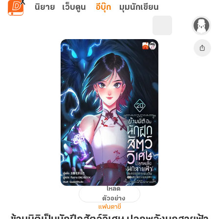
ข้ามไปยังเนื้อหาหลัก
นิยาย
เว็บตูน
อีบุ๊ก
มุมนักเขียน
โหลด
ข้าม
ตัวอย่าง
มิติ
แฟนตาซี
เป็น