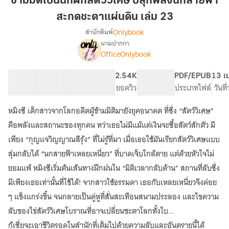
ข้ามมิติเป็นนักฝึกสัตว์วิเศษ ปลุกพลังนกสายฟ้า
นัก
สะกดชะตาแผ่นดิน เล่ม 23
ฝึก
Onlybook
สำนักพิมพ์
สัตว์
นามปากกา
วิเศษ
เรื่อง
OfficeOnlybook
ข้าม
ปลุก
มิติ
พลัง
เป็น
40 ตอน
81.28K
595
2.54K
PG ทั่วไป
PDF/EPUB
13 เ
นก
นัก
สารบัญ
จำนวนคำ
จำนวนหน้า (A5)
ยอดวิว
ระดับเนื้อหา
ประเภทไฟล์
วันที
สายฟ้า
ฝึก
สะกด
สัตว์
หมิงซี เด็กสาวจากโลกอดีตผู้ข้ามมิติมายังยุคอนาคต ที่ซึ่ง “สัตว์วิเศษ”
วิเศษ
ชะตา
คือพลังและสถานะของทุกคน ทว่าเธอไม่มีแม้แต่เงินจะซื้อสัตว์สักตัว มี
ปลุก
แผ่น
พลัง
เพียง “กุญแจวิญญาณสีรุ้ง” ที่ไม่รู้ที่มา เมื่อเธอใช้มันเรียกสัตว์วิเศษแบบ
ดิน
นก
สุ่มกลับได้ “นกสายฟ้าเหลยเหนี่ยว” ที่บาดเจ็บใกล้ตาย แต่ด้วยหัวใจไม่
เล่ม
สายฟ้า
ยอมแพ้ หมิงซีเริ่มต้นเส้นทางฝึกฝนใน “มิติเวลากลับด้าน” สถานที่ลับซึ่ง
23
สะกด
ชะตา
มีเพียงเธอเท่านั้นที่ใช้ได้! จากสาวใช้ธรรมดา เธอกับเหลยเหนี่ยวจึงค่อย
แผ่น
ๆ แข็งแกร่งขึ้น จนกลายเป็นคู่หูที่สั่นสะเทือนสนามประลอง และไขความ
ดิน
ลับของไข่สัตว์วิเศษโบราณที่อาจเปลี่ยนชะตาโลกทั้งใบ...
กู้เซี่ยจะเอาชีวิตรอดในสำนักที่เต็มไปด้วยความลับและอันตรายนี้ได้