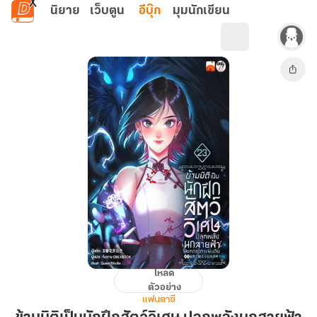
ข้ามไปยังเนื้อหาหลัก
นิยาย
เว็บตูน
อีบุ๊ก
มุมนักเขียน
โหลด
ข้าม
ตัวอย่าง
มิติ
แฟนตาซี
เป็น