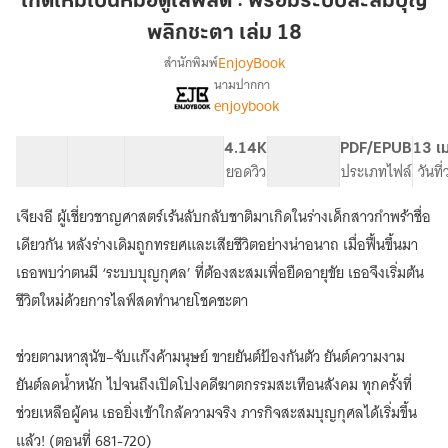
เกิดใหม่เป็นหมอดูไลฟ์สด : พร้อมระบบสะสมบุญ
หมอดู
พลิกชะตา เล่ม 18
ไลฟ์
EnjoyBook
สำนักพิมพ์
สด
นามปากกา
:
เรื่อง
enjoybook
เกิด
พร้อม
ใหม่
ระบบ
เป็น
41 ตอน
57.04K
452
4.14K
PG ทั่วไป
PDF/EPUB
13 เ
สะสม
หมอดู
สารบัญ
จำนวนคำ
จำนวนหน้า (A5)
ยอดวิว
ระดับเนื้อหา
ประเภทไฟล์
วันที
บุญ
ไลฟ์
พลิก
สด
เจียงอี ผู้เชี่ยวชาญศาสตร์เร้นลับกลับชาติมาเกิดในร่างเด็กสาวกำพร้าชื่อ
:
ชะตา
เดียวกัน หลังร่างเดิมถูกทรยศและเสียชีวิตอย่างน่าอนาถ เมื่อฟื้นขึ้นมา
พร้อม
เล่ม
ระบบ
เธอพบว่าตนมี ‘ระบบบุญกุศล’ ที่ต้องสะสมเพื่อยืดอายุขัย เธอจึงเริ่มต้น
18
สะสม
ชีวิตใหม่ด้วยการไลฟ์สดทำนายโชคชะตา
บุญ
พลิก
ชะตา
ช่วยตามหาสุนัข–จับแก๊งค้ามนุษย์ ขายยันต์ป้องกันตัว ยันต์ความงาม
ยันต์ลดน้ำหนัก ไปจนถึงเปิดโปงคดีฆาตกรรมสะเทือนสังคม ทุกครั้งที่
ช่วยเหลือผู้คน เธอยิ่งเข้าใกล้ความจริง ภารกิจสะสมบุญกุศลได้เริ่มขึ้น
แล้ว! (ตอนที่ 681-720)