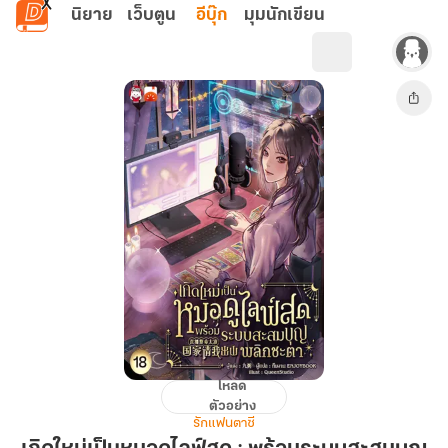
ข้ามไปยังเนื้อหาหลัก
นิยาย
เว็บตูน
อีบุ๊ก
มุมนักเขียน
โหลด
เกิด
ตัวอย่าง
ใหม่
รักแฟนตาซี
เป็น