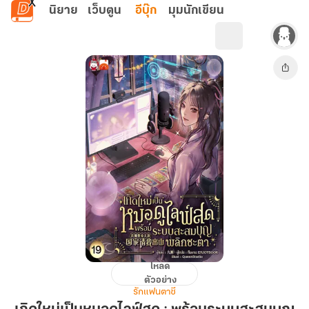
ข้ามไปยังเนื้อหาหลัก
นิยาย
เว็บตูน
อีบุ๊ก
มุมนักเขียน
โหลด
เกิด
ตัวอย่าง
ใหม่
รักแฟนตาซี
เป็น