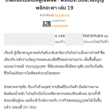
เกิดใหม่เป็นหมอดูไลฟ์สด : พร้อมระบบสะสมบุญ
หมอดู
พลิกชะตา เล่ม 19
ไลฟ์
EnjoyBook
สำนักพิมพ์
สด
นามปากกา
:
เรื่อง
enjoybook
เกิด
พร้อม
ใหม่
ระบบ
เป็น
40 ตอน
55.05K
446
4.16K
PG ทั่วไป
PDF/EPUB
9 เม
สะสม
หมอดู
สารบัญ
จำนวนคำ
จำนวนหน้า (A5)
ยอดวิว
ระดับเนื้อหา
ประเภทไฟล์
วันที
บุญ
ไลฟ์
พลิก
สด
เจียงอี ผู้เชี่ยวชาญศาสตร์เร้นลับกลับชาติมาเกิดในร่างเด็กสาวกำพร้าชื่อ
:
ชะตา
เดียวกัน หลังร่างเดิมถูกทรยศและเสียชีวิตอย่างน่าอนาถ เมื่อฟื้นขึ้นมา
พร้อม
เล่ม
ระบบ
เธอพบว่าตนมี ‘ระบบบุญกุศล’ ที่ต้องสะสมเพื่อยืดอายุขัย เธอจึงเริ่มต้น
19
สะสม
ชีวิตใหม่ด้วยการไลฟ์สดทำนายโชคชะตา
บุญ
พลิก
ชะตา
ช่วยตามหาสุนัข–จับแก๊งค้ามนุษย์ ขายยันต์ป้องกันตัว ยันต์ความงาม
ยันต์ลดน้ำหนัก ไปจนถึงเปิดโปงคดีฆาตกรรมสะเทือนสังคม ทุกครั้งที่
ช่วยเหลือผู้คน เธอยิ่งเข้าใกล้ความจริง ภารกิจสะสมบุญกุศลได้เริ่มขึ้น
แล้ว! (ตอนที่ 721-760)