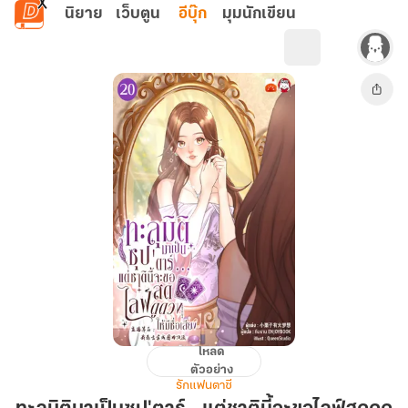
ข้ามไปยังเนื้อหาหลัก
นิยาย
เว็บตูน
อีบุ๊ก
มุมนักเขียน
โหลด
ทะลุ
ตัวอย่าง
มิติ
รักแฟนตาซี
มา