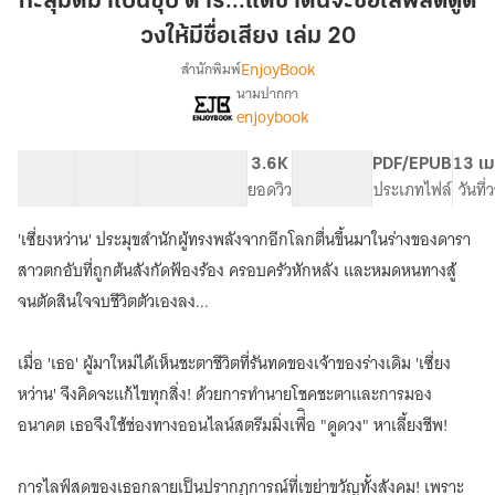
ทะลุมิติมาเป็นซุป'ตาร์...แต่ชาตินี้จะขอไลฟ์สดดูด
เป็น
วงให้มีชื่อเสียง เล่ม 20
ซุป'ตาร์...แต่
EnjoyBook
สำนักพิมพ์
ชาติ
นามปากกา
นี้
เรื่อง
enjoybook
ทะลุ
จะ
มิติ
ขอ
มา
41 ตอน
64.28K
397
3.6K
PG ทั่วไป
PDF/EPUB
13 เม
ไลฟ์
เป็น
สารบัญ
จำนวนคำ
จำนวนหน้า (A5)
ยอดวิว
ระดับเนื้อหา
ประเภทไฟล์
วันที
สด
ซุป'ตาร์...แต่
ดูด
ชาติ
'เซี่ยงหว่าน' ประมุขสำนักผู้ทรงพลังจากอีกโลกตื่นขึ้นมาในร่างของดารา
นี้
วง
สาวตกอับที่ถูกต้นสังกัดฟ้องร้อง ครอบครัวหักหลัง และหมดหนทางสู้
จะ
ให้
ขอ
จนตัดสินใจจบชีวิตตัวเองลง...
มีชื่อ
ไลฟ์
เสียง
สด
เมื่อ 'เธอ' ผู้มาใหม่ได้เห็นชะตาชีวิตที่รันทดของเจ้าของร่างเดิม 'เซี่ยง
เล่ม
ดูด
วง
20
หว่าน' จึงคิดจะแก้ไขทุกสิ่ง! ด้วยการทำนายโชคชะตาและการมอง
ให้
อนาคต เธอจึงใช้ช่องทางออนไลน์สตรีมมิ่งเพื่ิอ "ดูดวง" หาเลี้ยงชีพ!
มีชื่อ
เสียง
การไลฟ์สดของเธอกลายเป็นปรากฏการณ์ที่เขย่าขวัญทั้งสังคม! เพราะ