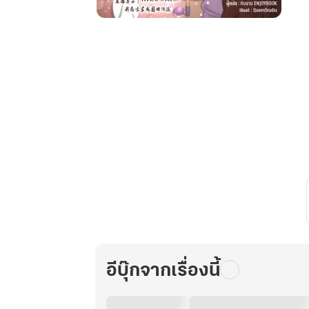
ทะลุ
มิติ
มา
เป็น
ซุป'ตาร์...แต่
ชาติ
นี้
จะ
ขอ
ไลฟ์
สด
ดูด
วง
ให้
มีชื่อ
อีบุ๊กจากเรื่องนี้
เสียง
เล่ม
22