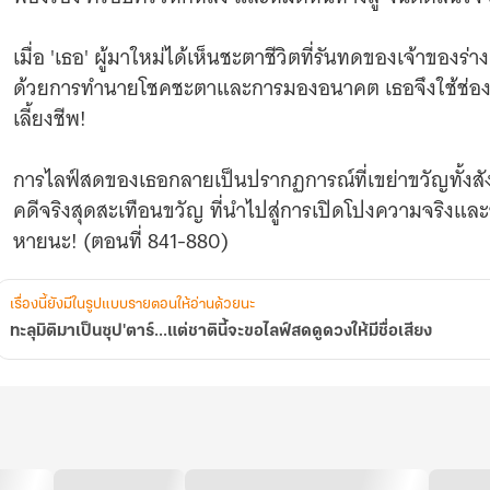
ดูด
วง
ให้
เมื่อ 'เธอ' ผู้มาใหม่ได้เห็นชะตาชีวิตที่รันทดของเจ้าของร่างเ
มีชื่อ
ด้วยการทำนายโชคชะตาและการมองอนาคต เธอจึงใช้ช่องทาง
เสียง
เลี้ยงชีพ!
การไลฟ์สดของเธอกลายเป็นปรากฏการณ์ที่เขย่าขวัญทั้งสังค
คดีจริงสุดสะเทือนขวัญ ที่นำไปสู่การเปิดโปงความจริงแล
หายนะ! (ตอนที่ 841-880)
เรื่องนี้ยังมีในรูปแบบรายตอนให้อ่านด้วยนะ
ทะลุมิติมาเป็นซุป'ตาร์...แต่ชาตินี้จะขอไลฟ์สดดูดวงให้มีชื่อเสียง