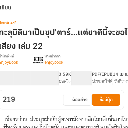
เขียน
รักแฟนตาซี
ทะลุมิติมาเป็นซุป'ตาร์...แต่ชาตินี้จะขอ
เสียง เล่ม 22
สำนักพิมพ์
นามปากกา
EnjoyBook
enjoybook
รื่อง
ทะลุ
มิติ
40 ตอน
64.49K
411
3.59K
PG ทั่วไป
PDF/EPUB
14 เม.ย
มา
สารบัญ
จำนวนคำ
จำนวนหน้า (A5)
ยอดวิว
ระดับเนื้อหา
ประเภทไฟล์
วันที่วา
เป็น
ซุป'ตาร์...แต่
ชาติ
219
ตัวอย่าง
ซื้ออีบุ๊ก
ี้
จะ
ขอ
'เซี่ยงหว่าน' ประมุขสำนักผู้ทรงพลังจากอีกโลกตื่นขึ้นมาใ
ไลฟ์
สด
ฟ้องร้อง ครอบครัวหักหลัง และหมดหนทางสู้ จนตัดสินใจจบ