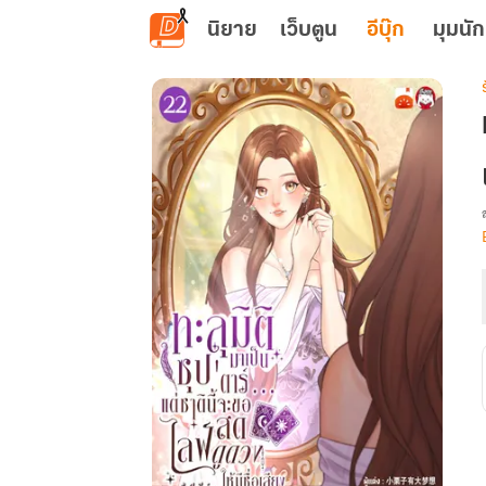
ข้ามไปยังเนื้อหาหลัก
นิยาย
เว็บตูน
อีบุ๊ก
มุมนัก
เ
น