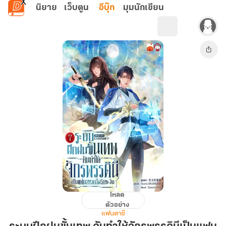
ข้ามไปยังเนื้อหาหลัก
นิยาย
เว็บตูน
อีบุ๊ก
มุมนักเขียน
โหลด
ระบบ
ตัวอย่าง
ฝึกฝน
แฟนตาซี
ขั้น