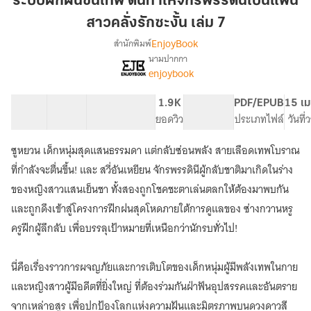
ระบบฝึกฝนขั้นเทพ ดันทำให้จักรพรรดินีเป็นแฟน
เทพ
สาวคลั่งรักซะงั้น เล่ม 7
ดัน
EnjoyBook
สำนักพิมพ์
ทำให้
นามปากกา
จักรพรรดิ
เรื่อง
enjoybook
ระบบ
นี
ฝึกฝน
เป็น
ขั้น
41 ตอน
66.08K
637
1.9K
PG ทั่วไป
PDF/EPUB
15 เม
แฟน
เทพ
สารบัญ
จำนวนคำ
จำนวนหน้า (A5)
ยอดวิว
ระดับเนื้อหา
ประเภทไฟล์
วันที
สาว
ดัน
คลั่ง
ทำให้
ซูหยวน เด็กหนุ่มสุดแสนธรรมดา แต่กลับซ่อนพลัง สายเลือดเทพโบราณ
จักรพรรดิ
รัก
ที่กำลังจะตื่นขึ้น! และ สวี่อันเหยียน จักรพรรดินีผู้กลับชาติมาเกิดในร่าง
นี
ซะ
เป็น
ของหญิงสาวแสนเย็นชา ทั้งสองถูกโชคชะตาเล่นตลกให้ต้องมาพบกัน
งั้น
แฟน
และถูกดึงเข้าสู่โครงการฝึกฝนสุดโหดภายใต้การดูแลของ ซ่างกวานหรู
เล่ม
สาว
ครูฝึกผู้ลึกลับ เพื่อบรรลุเป้าหมายที่เหนือกว่านักรบทั่วไป!
7
คลั่ง
รัก
ซะ
นี่คือเรื่องราวการผจญภัยและการเติบโตของเด็กหนุ่มผู้มีพลังเทพในกาย
งั้น
และหญิงสาวผู้มีอดีตที่ยิ่งใหญ่ ที่ต้องร่วมกันฝ่าฟันอุปสรรคและอันตราย
จากเหล่าอสูร เพื่อปกป้องโลกแห่งความฝันและมิตรภาพบนดวงดาวสี