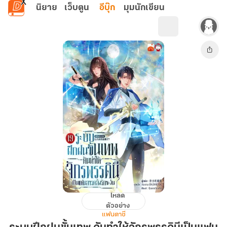
ข้ามไปยังเนื้อหาหลัก
นิยาย
เว็บตูน
อีบุ๊ก
มุมนักเขียน
โหลด
ระบบ
ตัวอย่าง
ฝึกฝน
แฟนตาซี
ขั้น