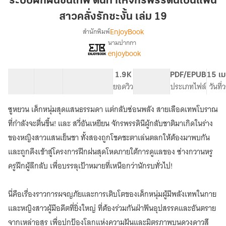
ระบบฝึกฝนขั้นเทพ ดันทำให้จักรพรรดินีเป็นแฟน
เทพ
สาวคลั่งรักซะงั้น เล่ม 19
ดัน
EnjoyBook
สำนักพิมพ์
ทำให้
นามปากกา
จักรพรรดิ
เรื่อง
enjoybook
ระบบ
นี
ฝึกฝน
เป็น
ขั้น
41 ตอน
70.77K
603
1.9K
PG ทั่วไป
PDF/EPUB
15 เม
แฟน
เทพ
สารบัญ
จำนวนคำ
จำนวนหน้า (A5)
ยอดวิว
ระดับเนื้อหา
ประเภทไฟล์
วันที
สาว
ดัน
คลั่ง
ทำให้
ซูหยวน เด็กหนุ่มสุดแสนธรรมดา แต่กลับซ่อนพลัง สายเลือดเทพโบราณ
จักรพรรดิ
รัก
ที่กำลังจะตื่นขึ้น! และ สวี่อันเหยียน จักรพรรดินีผู้กลับชาติมาเกิดในร่าง
นี
ซะ
เป็น
ของหญิงสาวแสนเย็นชา ทั้งสองถูกโชคชะตาเล่นตลกให้ต้องมาพบกัน
งั้น
แฟน
และถูกดึงเข้าสู่โครงการฝึกฝนสุดโหดภายใต้การดูแลของ ซ่างกวานหรู
เล่ม
สาว
ครูฝึกผู้ลึกลับ เพื่อบรรลุเป้าหมายที่เหนือกว่านักรบทั่วไป!
19
คลั่ง
รัก
ซะ
นี่คือเรื่องราวการผจญภัยและการเติบโตของเด็กหนุ่มผู้มีพลังเทพในกาย
งั้น
และหญิงสาวผู้มีอดีตที่ยิ่งใหญ่ ที่ต้องร่วมกันฝ่าฟันอุปสรรคและอันตราย
จากเหล่าอสูร เพื่อปกป้องโลกแห่งความฝันและมิตรภาพบนดวงดาวสี