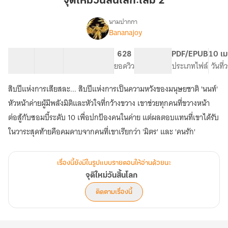
จุติใหม่วันสิ้นโลก:เล่ม 2
สิ้น
โลก:เล่ม
นามปากกา
Bananajoy
เรื่อง
2
จุติ
ใหม่
20 ตอน
25.78K
220
628
PG ทั่วไป
PDF/EPUB
10 เม
วัน
สารบัญ
จำนวนคำ
จำนวนหน้า (A5)
ยอดวิว
ระดับเนื้อหา
ประเภทไฟล์
วันที
สิ้น
โลก
สิบปีแห่งการเสียสละ... สิบปีแห่งการเป็นความหวังของมนุษยชาติ 'นนท์'
หัวหน้าค่ายผู้มีพลังมิติและหัวใจที่กว้างขวาง เขาช่วยทุกคนที่ขวางหน้า
ต่อสู้กับซอมบี้ระดับ 10 เพื่อปกป้องคนในค่าย แต่ผลตอบแทนที่เขาได้รับ
เรื่องนี้ยังมีในรูปแบบรายตอนให้อ่านด้วยนะ
จุติใหม่วันสิ้นโลก
ติดตามเรื่องนี้