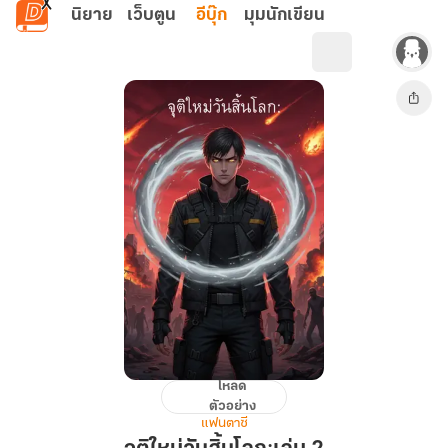
ข้ามไปยังเนื้อหาหลัก
นิยาย
เว็บตูน
อีบุ๊ก
มุมนักเขียน
โหลด
จุติ
ตัวอย่าง
ใหม่
แฟนตาซี
วัน