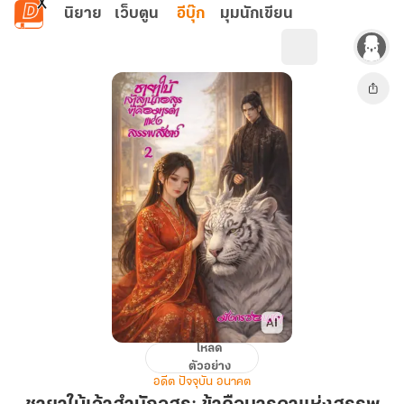
ข้ามไปยังเนื้อหาหลัก
นิยาย
เว็บตูน
อีบุ๊ก
มุมนักเขียน
โหลด
ชายา
ตัวอย่าง
ใบ้
อดีต ปัจจุบัน อนาคต
เจ้า