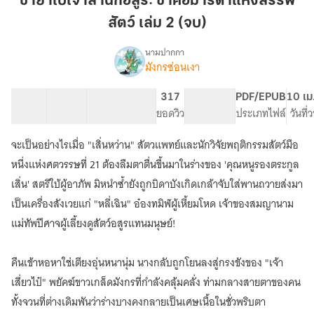
ชายาใบ้เจ้าสำนักอสูร: ข้าคือมารดาแห่งสรรพ
สำนัก
สัตว์ เล่ม 2 (จบ)
อสูร:
ข้า
นามปากกา
คือ
มังกรซ่อนเงา
เรื่อง
ชายา
มารดา
ใบ้
แห่ง
22 ตอน
47.98K
178
317
PG ทั่วไป
PDF/EPUB
10 เม
เจ้า
สารบัญ
จำนวนคำ
สรรพ
จำนวนหน้า (A5)
ยอดวิว
ระดับเนื้อหา
ประเภทไฟล์
วันที่
สำนัก
สัตว์
อสูร:
จะเป็นอย่างไรเมื่อ "เสิ่นหว่าน" สัตวแพทย์และนักวิจัยพฤติกรรมสัตว์มือ
เล่ม
ข้า
คือ
2
หนึ่งแห่งศตวรรษที่ 21 ต้องลืมตาตื่นขึ้นมาในร่างของ 'คุณหนูรองตระกูล
มารดา
(จบ)
เสิ่น' สตรีใบ้ผู้อาภัพ มิหนำซ้ำยังถูกบิดาบังเกิดเกล้าจับใส่พานถวายส่งมา
แห่ง
เป็นเครื่องสังเวยแก่ "หลี่เฉิน" อ๋องทมิฬผู้เหี้ยมโหด เจ้าของสมญานาม
สรรพ
สัตว์
แม่ทัพปีศาจผู้เลี้ยงดูสัตว์อสูรแทนมนุษย์!
คืนเข้าหอหาใช่เตียงอุ่นหนานุ่ม นางกลับถูกโยนลงสู่กรงขังของ "เจ้า
เสี่ยวไป๋" พยัคฆ์ขาวเกล็ดมังกรที่กำลังคลุ้มคลั่ง ท่ามกลางสายตาของคน
ทั้งจวนที่ต่างเดิมพันว่าร่างบางคงกลายเป็นเศษเนื้อในชั่วพริบตา