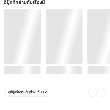
ครอบครัวเดิมที่เคยรังแกนางจนหน้าหงาย
อีบุ๊กที่คล้ายกับเรื่องนี้
แต่ปัญหาใหญ่ไม่ได้อยู่ที่สัตว์…แต่อยู่ที่เจ้าของสัตว์ต่างหาก!
เมื่อท่านอ๋องหลี่เฉินผู้เย็นชา เริ่มรู้สึกว่าตนเองไร้ตัวตน ความสนใจของ
พระชายาถูกพวกหน้าขนแย่งไปจนหมด สัตว์เลี้ยงแสนรักกลับแปรพักตร์
ไปเข้าข้างนางเสียทุกตัว
"เจ้าเกาพุงให้เสือได้ แล้วเหตุใดจะเกาหัวให้เปิ่นหวางบ้างไม่ได้!"
พบกับปฏิบัติการทวงคืนความรักของท่านอ๋องสายซึน ผู้พร้อมจะหึงแม้
กระทั่งหมา และดุยิ่งกว่าเสือเมื่อมีใครกล้ามาแตะต้องยอดดวงใจ!
ดูอีบุ๊กที่คล้ายกับเรื่องนี้ทั้งหมด