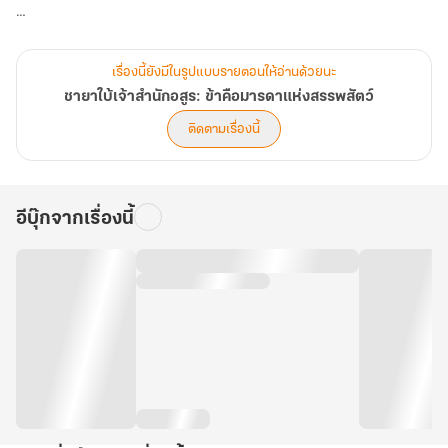
ทว่าสวรรค์กลับเล่นตลก สกิลนางเอกของนางเริ่มทำงาน ณ บัดนี้!
เรื่องนี้ยังมีในรูปแบบรายตอนให้อ่านด้วยนะ
ในสายตาผู้อื่นมันคือสัตว์ร้ายกระหายเลือด แต่ในสายตาเสิ่นหว่าน มันก็
ชายาใบ้เจ้าสำนักอสูร: ข้าคือมารดาแห่งสรรพสัตว์
แค่ 'แมวยักษ์ที่เป็นไมเกรน' เท่านั้น! ด้วยทักษะการแพทย์ชั้นเซียนและ
ติดตามเรื่องนี้
การนวดกดจุดระดับปรมาจารย์ เพียงชั่วข้ามคืน พยัคฆ์ร้ายที่ใครต่าง
ขยาดกลับนอนหงายพุง ส่งเสียงร้อง 'งื้ดๆ' ออดอ้อนขอให้นางเกาคาง
เสียอย่างนั้น
อีบุ๊กจากเรื่องนี้
เมื่อท่านอ๋องเปิดกรงหวังเก็บศพชายาผู้โชคร้าย กลับต้องตะลึงลานเมื่อ
พบว่าสัตว์อสูรคู่ใจ บัดนี้กลายสภาพเป็น "หมอนข้างมีชีวิต" ให้ชายาใบ้
หนุนนอนหลับปุ๋ยไปเสียแล้ว!
จากที่คิดกำจัดทิ้ง นางกลับกลายเป็น "ล่ามแปลภาษาสัตว์" ประจำจวน
เปลี่ยนบรรยากาศอึมครึมให้นุ่มฟูด้วยสารพัดสัตว์อสูรที่ดาหน้ามาให้นาง
รักษา มิหนำซ้ำนางยังใช้พวกมันเป็น "อาวุธลับ" จัดการเหล่าตัวร้ายและ